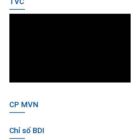
TVC
CP MVN
Chỉ số BDI