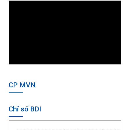
CP MVN
Chỉ số BDI