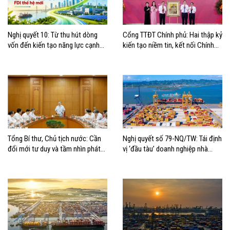
Nghị quyết 10: Từ thu hút dòng
Cổng TTĐT Chính phủ: Hai thập kỷ
vốn đến kiến tạo năng lực cạnh
kiến tạo niềm tin, kết nối Chính
tranh quốc gia trong kỷ nguyên
phủ với người dân
FDI thế hệ mới
Tổng Bí thư, Chủ tịch nước: Cần
Nghị quyết số 79-NQ/TW: Tái định
đổi mới tư duy và tầm nhìn phát
vị ‘đầu tàu’ doanh nghiệp nhà
triển biển
nước