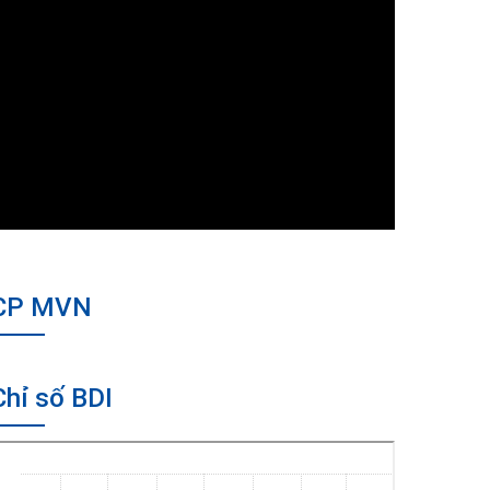
CP MVN
Chỉ số BDI