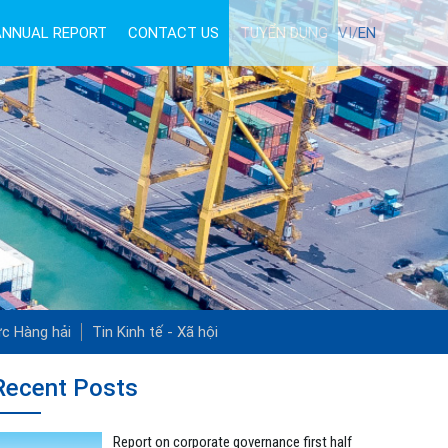
ANNUAL REPORT
CONTACT US
TUYỂN DỤNG
VI/
EN
ức Hàng hải
Tin Kinh tế - Xã hội
Recent Posts
Report on corporate governance first half