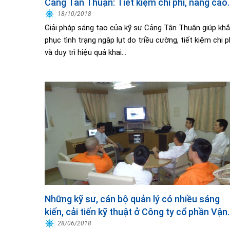
Cảng Tân Thuận: Tiết kiệm chi phí, nâng cao
hiệu quả
18/10/2018
Giải pháp sáng tạo của kỹ sư Cảng Tân Thuận giúp kh
phục tình trạng ngập lụt do triều cường, tiết kiệm chi p
và duy trì hiệu quả khai...
Những kỹ sư, cán bộ quản lý có nhiều sáng
kiến, cải tiến kỹ thuật ở Công ty cổ phần Vận
tải
28/06/2018