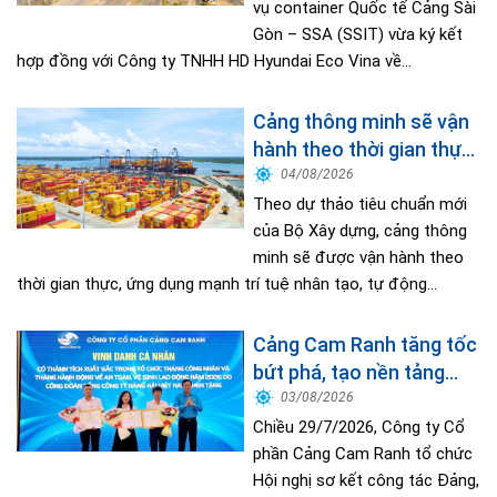
vụ container Quốc tế Cảng Sài
Gòn – SSA (SSIT) vừa ký kết
hợp đồng với Công ty TNHH HD Hyundai Eco Vina về...
Cảng thông minh sẽ vận
hành theo thời gian thực,
ứng dụng mạnh AI và tự
04/08/2026
động hóa
Theo dự thảo tiêu chuẩn mới
của Bộ Xây dựng, cảng thông
minh sẽ được vận hành theo
thời gian thực, ứng dụng mạnh trí tuệ nhân tạo, tự động...
Cảng Cam Ranh tăng tốc
bứt phá, tạo nền tảng
hoàn thành mục tiêu
03/08/2026
tăng trưởng năm 2026
Chiều 29/7/2026, Công ty Cổ
phần Cảng Cam Ranh tổ chức
Hội nghị sơ kết công tác Đảng,