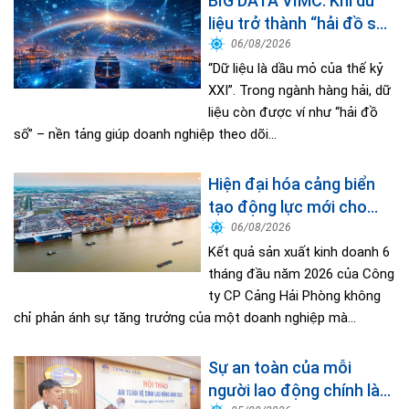
BIG DATA VIMC: Khi dữ
liệu trở thành “hải đồ số”
dẫn đường cho doanh
06/08/2026
nghiệp hàng hải
“Dữ liệu là dầu mỏ của thế kỷ
XXI”. Trong ngành hàng hải, dữ
liệu còn được ví như “hải đồ
số” – nền tảng giúp doanh nghiệp theo dõi...
Hiện đại hóa cảng biển
tạo động lực mới cho
tăng trưởng kinh tế Hải
06/08/2026
Phòng
Kết quả sản xuất kinh doanh 6
tháng đầu năm 2026 của Công
ty CP Cảng Hải Phòng không
chỉ phản ánh sự tăng trưởng của một doanh nghiệp mà...
Sự an toàn của mỗi
người lao động chính là