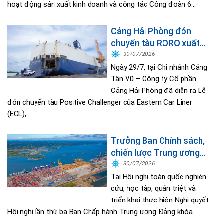
hoạt động sản xuất kinh doanh và công tác Công đoàn 6...
Cảng Hải Phòng đón
chuyến tàu RORO xuất
khẩu đầu tiên của
30/07/2026
Hyundai Glovis
Ngày 29/7, tại Chi nhánh Cảng
Tân Vũ – Công ty Cổ phần
Cảng Hải Phòng đã diễn ra Lễ
đón chuyến tàu Positive Challenger của Eastern Car Liner
(ECL),...
Trưởng Ban Chính sách,
chiến lược Trung ương
Nguyễn Thanh Nghị: Việt
30/07/2026
Nam sẽ phát triển các
Tại Hội nghị toàn quốc nghiên
tập đoàn kinh tế biển quy
cứu, học tập, quán triệt và
triển khai thực hiện Nghị quyết
mô lớn
Hội nghị lần thứ ba Ban Chấp hành Trung ương Đảng khóa...