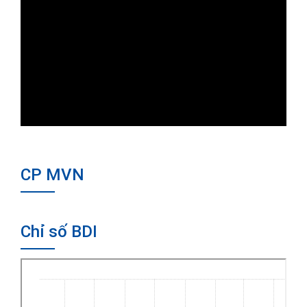
CP MVN
Chỉ số BDI