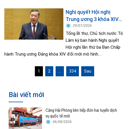
Nghị quyết Hội nghị
Trung ương 3 khóa XIV
đổi mới mô hình phát
29/07/2026
triển Việt Nam
Tổng Bí thư, Chủ tịch nước Tô
Lâm ký ban hành Nghị quyết
Hội nghị lần thứ ba Ban Chấp
hành Trung ương Đảng khóa XIV đổi mới mô hình...
Phân
1
2
…
334
Sau
trang
bài
viết
Bài viết mới
Cảng Hải Phòng liên tiếp đón hai tuyến dịch
vụ quốc tế mới
06/08/2026