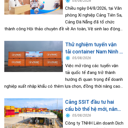
nền tảng vững chắc tạo
05/08/2026
nên thành công của
Chiều ngày 04/8/2026, tại Văn
Cảng Đà Nẵng
phòng Xí nghiệp Cảng Tiên Sa,
Cảng Đà Nẵng đã tổ chức
thành công Hội thảo chuyên đề về An toàn, Vệ sinh lao động...
Thử nghiệm tuyến vận
tải container Nam Ninh –
Cần Thơ, mở thêm
05/08/2026
hướng kết nối logistics
Việc mở rộng các tuyến vận
cho ĐBSCL
tải quốc tế đang trở thành
hướng đi quan trọng để doanh
nghiệp xuất nhập khẩu có thêm lựa chọn, đồng thời nâng cao...
Cảng SSIT đầu tư hai
cẩu bờ thế hệ mới, nâng
cao năng lực khai thác
05/08/2026
cảng
Công ty TNHH Liên doanh Dịch