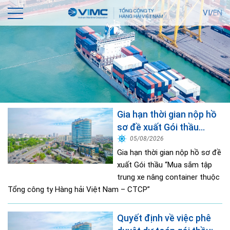
VI/
EN
Gia hạn thời gian nộp hồ
sơ đề xuất Gói thầu
“Mua sắm tập trung xe
05/08/2026
nâng container thuộc
Gia hạn thời gian nộp hồ sơ đề
Tổng công ty Hàng hải
xuất Gói thầu “Mua sắm tập
trung xe nâng container thuộc
Việt Nam – CTCP”
Tổng công ty Hàng hải Việt Nam – CTCP”
Quyết định về việc phê