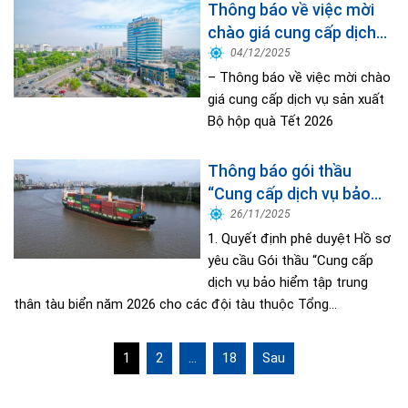
Thông báo về việc mời
chào giá cung cấp dịch
vụ sản xuất Bộ hộp quà
04/12/2025
Tết 2026
– Thông báo về việc mời chào
giá cung cấp dịch vụ sản xuất
Bộ hộp quà Tết 2026
Thông báo gói thầu
“Cung cấp dịch vụ bảo
hiểm tập trung thân tàu
26/11/2025
biển năm 2026 cho đội
1. Quyết định phê duyệt Hồ sơ
tàu thuộc Tổng công ty
yêu cầu Gói thầu “Cung cấp
dịch vụ bảo hiểm tập trung
Hàng hải Việt Nam”
thân tàu biển năm 2026 cho các đội tàu thuộc Tổng...
Phân
1
2
…
18
Sau
trang
bài