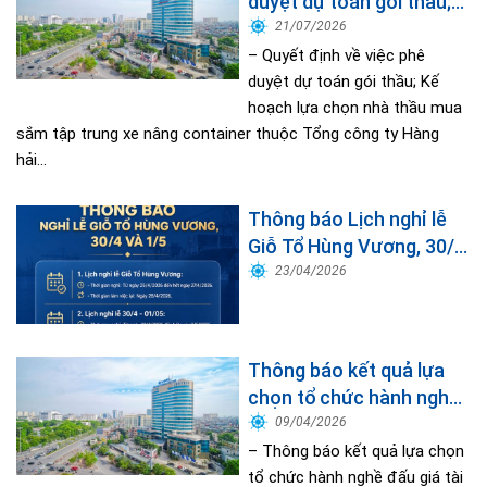
duyệt dự toán gói thầu;
Kế hoạch lựa chọn nhà
21/07/2026
thầu mua sắm tập trung
– Quyết định về việc phê
xe nâng container thuộc
duyệt dự toán gói thầu; Kế
hoạch lựa chọn nhà thầu mua
Tổng công ty Hàng hải
sắm tập trung xe nâng container thuộc Tổng công ty Hàng
Việt Nam – CTCP
hải...
Thông báo Lịch nghỉ lễ
Giỗ Tổ Hùng Vương, 30/4
và 1/5 năm 2026
23/04/2026
Thông báo kết quả lựa
chọn tổ chức hành nghề
đấu giá tài sản
09/04/2026
– Thông báo kết quả lựa chọn
tổ chức hành nghề đấu giá tài