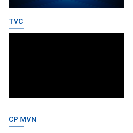
TVC
CP MVN