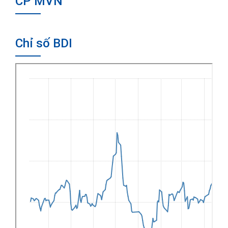
CP MVN
Chỉ số BDI