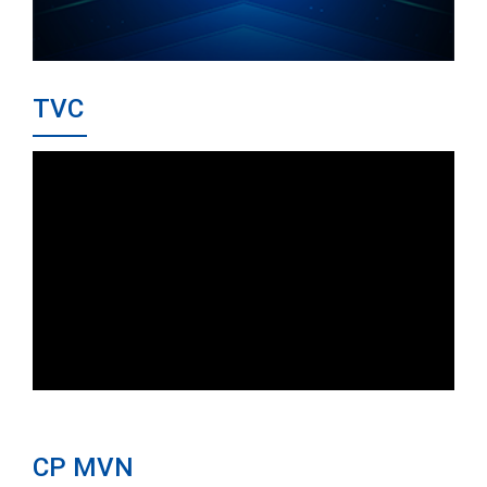
TVC
CP MVN