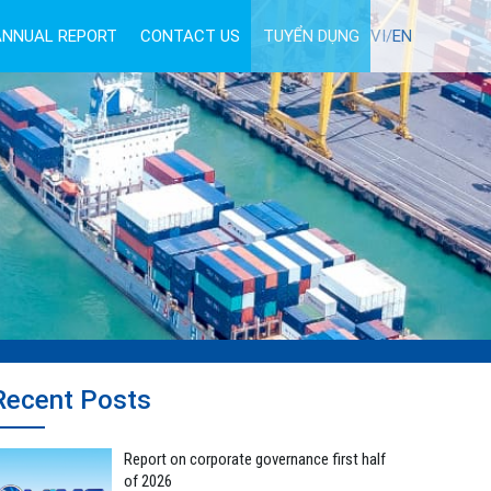
ANNUAL REPORT
CONTACT US
TUYỂN DỤNG
VI/
EN
Recent Posts
Report on corporate governance first half
of 2026