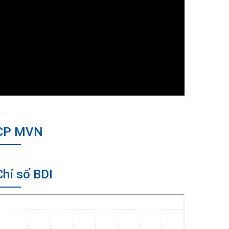
CP MVN
Chỉ số BDI