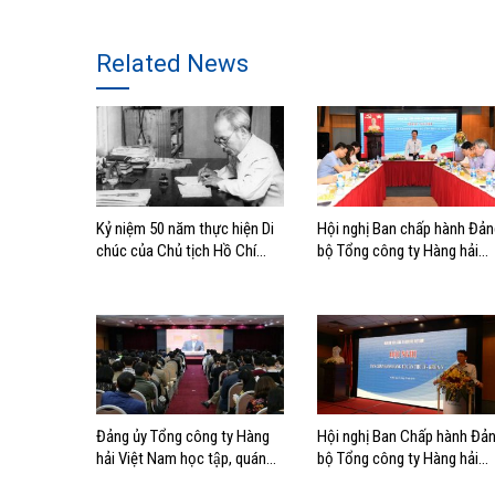
Related News
Kỷ niệm 50 năm thực hiện Di
Hội nghị Ban chấp hành Đả
chúc của Chủ tịch Hồ Chí
bộ Tổng công ty Hàng hải
Minh (1969-2019): Xây dựng
Việt Nam phiên thứ 16
và phát triển văn hóa theo Di
chúc
Đảng ủy Tổng công ty Hàng
Hội nghị Ban Chấp hành Đả
hải Việt Nam học tập, quán
bộ Tổng công ty Hàng hải
triệt và triển khai nghị quyết
Việt Nam lần thứ 14: Quyết