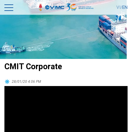
VI/
EN
CMIT Corporate
28/01/20 4:06 PM