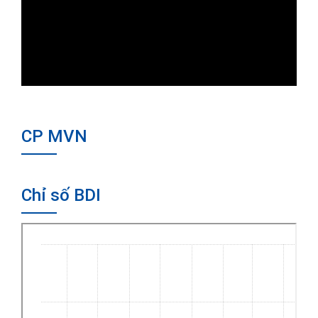
CP MVN
Chỉ số BDI