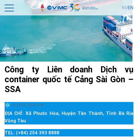
VI/
EN
Công ty Liên doanh Dịch vụ
container quốc tế Cảng Sài Gòn –
SSA
8/01/19 10:40 AM
ĐỊA CHỈ: Xã Phước Hòa, Huyện Tân Thành, Tỉnh Bà Rịa
Vũng Tàu
TEL: (+84) 254 393 8888