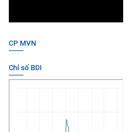
CP MVN
Chỉ số BDI