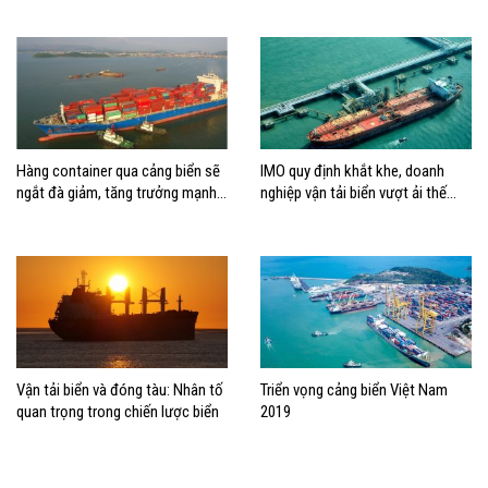
Hàng container qua cảng biển sẽ
IMO quy định khắt khe, doanh
ngắt đà giảm, tăng trưởng mạnh
nghiệp vận tải biển vượt ải thế
hai con số?
nào?
Vận tải biển và đóng tàu: Nhân tố
Triển vọng cảng biển Việt Nam
quan trọng trong chiến lược biển
2019