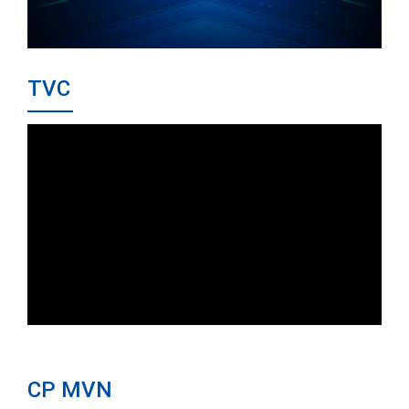
TVC
CP MVN