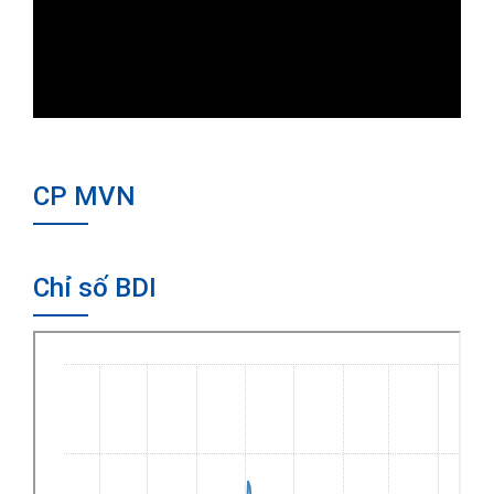
CP MVN
Chỉ số BDI