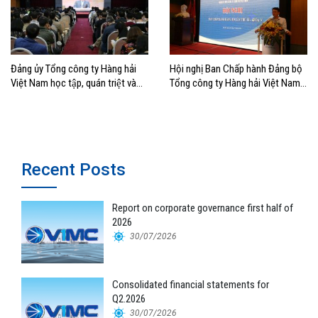
Đảng ủy Tổng công ty Hàng hải
Hội nghị Ban Chấp hành Đảng bộ
Việt Nam học tập, quán triệt và
Tổng công ty Hàng hải Việt Nam
triển khai nghị quyết lần thứ tám
lần thứ 14: Quyết tâm hoàn thành
của Ban chấp hành Trung ương
mục tiêu 2018
Khóa XII
Recent Posts
Report on corporate governance first half of
2026
30/07/2026
Consolidated financial statements for
Q2.2026
30/07/2026