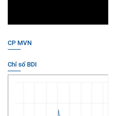
CP MVN
Chỉ số BDI