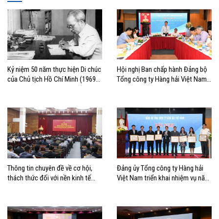
Kỷ niệm 50 năm thực hiện Di chúc
Hội nghị Ban chấp hành Đảng bộ
của Chủ tịch Hồ Chí Minh (1969-
Tổng công ty Hàng hải Việt Nam
2019): Xây dựng và phát triển văn
phiên thứ 16
hóa theo Di chúc
Thông tin chuyên đề về cơ hội,
Đảng ủy Tổng công ty Hàng hải
thách thức đối với nền kinh tế
Việt Nam triển khai nhiệm vụ năm
Việt Nam năm 2019
2019