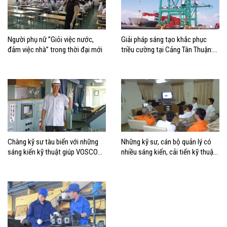
Người phụ nữ ”Giỏi việc nước,
Giải pháp sáng tạo khắc phục
đảm việc nhà” trong thời đại mới
triều cường tại Cảng Tân Thuận:
Tiết kiệm chi phí, nâng cao hiệu
quả
Chàng kỹ sư tàu biển với những
Những kỹ sư, cán bộ quản lý có
sáng kiến kỹ thuật giúp VOSCO
nhiều sáng kiến, cải tiến kỹ thuật
tiết kiệm hàng tỷ đồng
ở Công ty cổ phần Vận tải