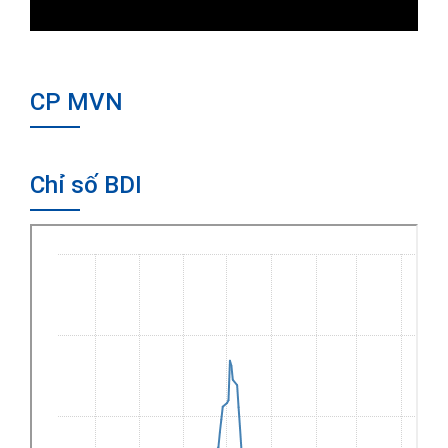
CP MVN
Chỉ số BDI