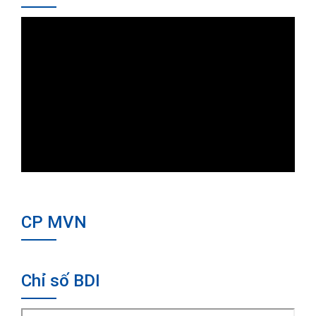
CP MVN
Chỉ số BDI