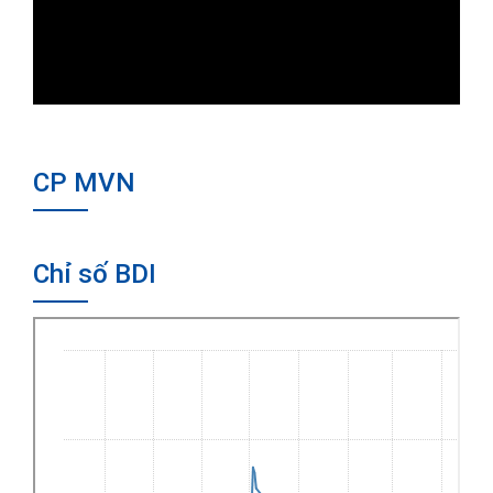
CP MVN
Chỉ số BDI