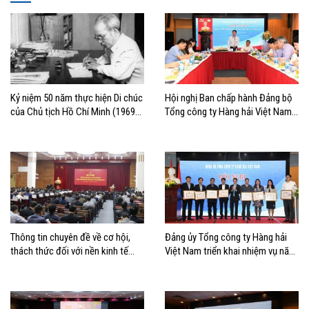
Kỷ niệm 50 năm thực hiện Di chúc
Hội nghị Ban chấp hành Đảng bộ
của Chủ tịch Hồ Chí Minh (1969-
Tổng công ty Hàng hải Việt Nam
2019): Xây dựng và phát triển văn
phiên thứ 16
hóa theo Di chúc
Thông tin chuyên đề về cơ hội,
Đảng ủy Tổng công ty Hàng hải
thách thức đối với nền kinh tế
Việt Nam triển khai nhiệm vụ năm
Việt Nam năm 2019
2019