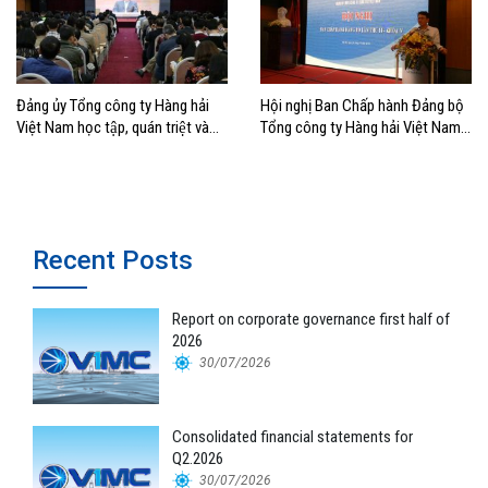
Đảng ủy Tổng công ty Hàng hải
Hội nghị Ban Chấp hành Đảng bộ
Việt Nam học tập, quán triệt và
Tổng công ty Hàng hải Việt Nam
triển khai nghị quyết lần thứ tám
lần thứ 14: Quyết tâm hoàn thành
của Ban chấp hành Trung ương
mục tiêu 2018
Khóa XII
Recent Posts
Report on corporate governance first half of
2026
30/07/2026
Consolidated financial statements for
Q2.2026
30/07/2026