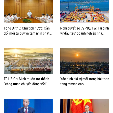
Tổng Bí thư, Chủ tịch nước: Cần
Nghị quyết số 79-NQ/TW: Tái định
đổi mới tư duy và tầm nhìn phát
vị ‘đầu tàu’ doanh nghiệp nhà
triển biển
nước
TP Hồ Chí Minh muốn trở thành
Xác định giá trị mới trong bài toán
“cảng trung chuyển dòng vốn”
tăng trưởng cao
cho kinh tế biển