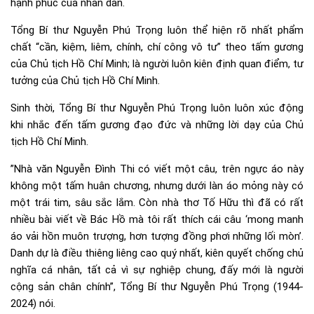
hạnh phúc của nhân dân.
Tổng Bí thư Nguyễn Phú Trọng luôn thể hiện rõ nhất phẩm
chất “cần, kiệm, liêm, chính, chí công vô tư” theo tấm gương
của Chủ tịch Hồ Chí Minh; là người luôn kiên định quan điểm, tư
tưởng của Chủ tịch Hồ Chí Minh.
Sinh thời, Tổng Bí thư Nguyễn Phú Trọng luôn luôn xúc động
khi nhắc đến tấm gương đạo đức và những lời dạy của Chủ
tịch Hồ Chí Minh.
”Nhà văn Nguyễn Đình Thi có viết một câu, trên ngực áo này
không một tấm huân chương, nhưng dưới làn áo mỏng này có
một trái tim, sâu sắc lắm. Còn nhà thơ Tố Hữu thì đã có rất
nhiều bài viết về Bác Hồ mà tôi rất thích cái câu ‘mong manh
áo vải hồn muôn trượng, hơn tượng đồng phơi những lối mòn’.
Danh dự là điều thiêng liêng cao quý nhất, kiên quyết chống chủ
nghĩa cá nhân, tất cả vì sự nghiệp chung, đấy mới là người
cộng sản chân chính”, Tổng Bí thư Nguyễn Phú Trọng (1944-
2024) nói.