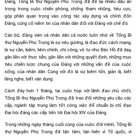
Đảng, Tổng Bí thư Nguyễn Phú Trọng đã để lại nhiều dấu ấn
trong trong cuộc chiến phòng, chống tham nhũng, tiêu cực,
góp phần quan trọng vào công tác xây dựng và chỉnh đốn
Đảng, củng cố niềm tin của nhân dân đối với Đảng với chế độ.
Cán bộ, đảng viên và nhân dân cả nước luôn nhớ về Tổng Bí
thư Nguyễn Phú Trọng là sự nêu gương, là đạo đức cách mạng,
là sự cần, kiệm, liêm chính, chí công, vô tư như Bác Hồ đã dạy,
gắn liền với thực tiễn, gắn liền với những quyết định, những mục
tiêu chiến lược chung của Đảng với những vấn đề của cuộc
sống, của nhân dân. Cùng với đó là sự kiêm tốn, giản dị, biết
lắng nghe, biết vận dụng.
Cách đây hơn 1 tháng, tại cuộc họp với lãnh đạo chủ chốt,
Tổng Bí thư Nguyễn Phú Trọng đã trao đổi những yêu cầu các
cấp, ngành tập trung làm tốt công việc để chuẩn bị chỉ đạo
Đại hội đảng các cấp tiến tới Đại hội XIV của Đảng.
Trong những ngày tháng cuối cùng của cuộc đời mình, Tổng Bí
thư Nguyễn Phú Trọng đã tận tâm, tận hiến vì Tổ quốc, vì