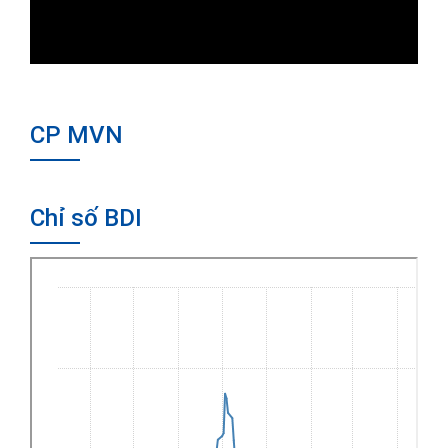
CP MVN
Chỉ số BDI