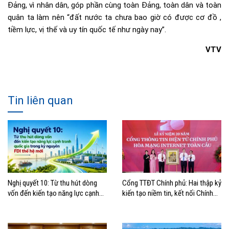
Đảng, vì nhân dân, góp phần cùng toàn Đảng, toàn dân và toàn
quân ta làm nên “đất nước ta chưa bao giờ có được cơ đồ ,
tiềm lực, vị thế và uy tín quốc tế như ngày nay”.
VTV
Tin liên quan
Nghị quyết 10: Từ thu hút dòng
Cổng TTĐT Chính phủ: Hai thập kỷ
vốn đến kiến tạo năng lực cạnh
kiến tạo niềm tin, kết nối Chính
tranh quốc gia trong kỷ nguyên
phủ với người dân
FDI thế hệ mới