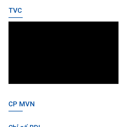
TVC
CP MVN