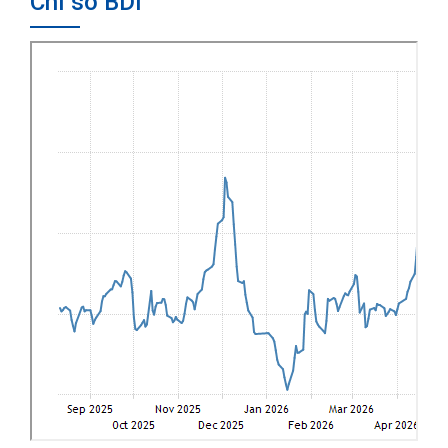
Chỉ số BDI