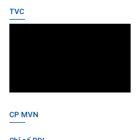
TVC
CP MVN