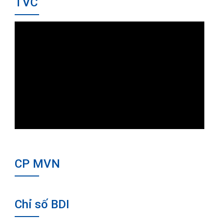
TVC
CP MVN
Chỉ số BDI