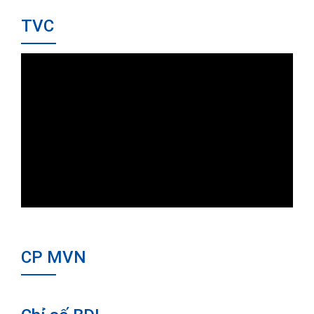
TVC
CP MVN