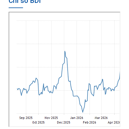
Chỉ số BDI