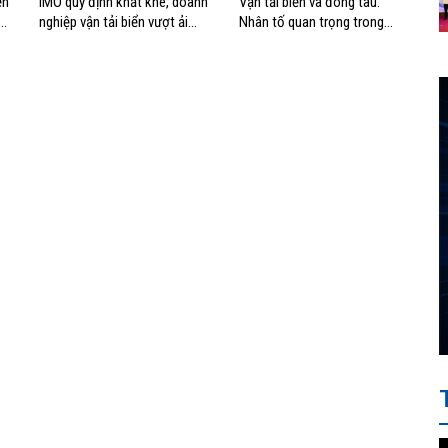
ển
IMO quy định khắt khe, doanh
Vận tải biển và đóng tàu:
g
nghiệp vận tải biển vượt ải
Nhân tố quan trọng trong
thế nào?
chiến lược biển