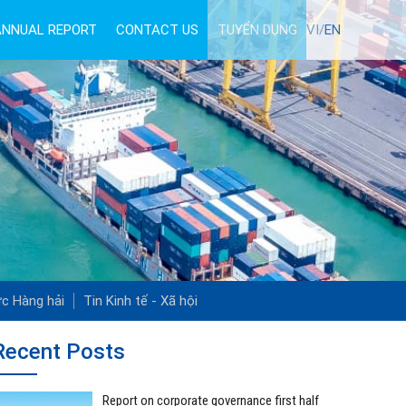
ANNUAL REPORT
CONTACT US
TUYỂN DỤNG
VI/
EN
ức Hàng hải
Tin Kinh tế - Xã hội
Recent Posts
Report on corporate governance first half