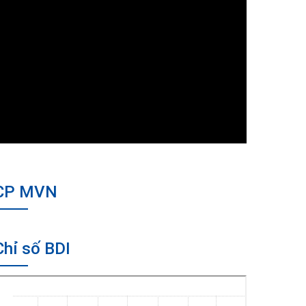
CP MVN
Chỉ số BDI