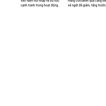
Việt Nam hội nhập và đủ sức
Hàng container qua cảng bi
cạnh tranh trong hoạt động
sẽ ngắt đà giảm, tăng trưởn
cảng biển
mạnh hai con số?