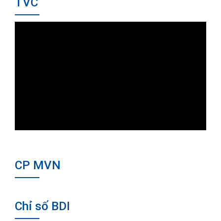
TVC
CP MVN
Chỉ số BDI