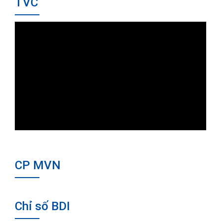
TVC
CP MVN
Chỉ số BDI