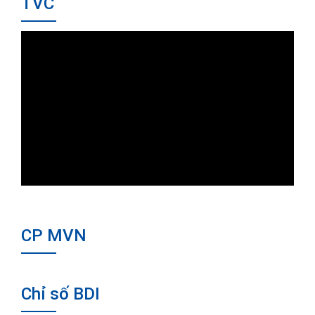
TVC
CP MVN
Chỉ số BDI