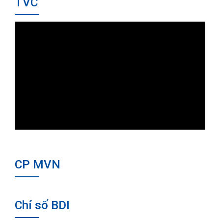
TVC
CP MVN
Chỉ số BDI