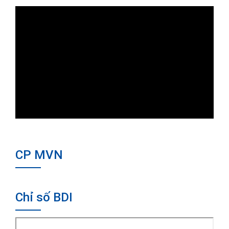
CP MVN
Chỉ số BDI