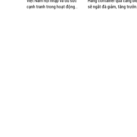
Việt Nam hội nhập và đủ sức
Hàng container qua cảng bi
cạnh tranh trong hoạt động
sẽ ngắt đà giảm, tăng trưởn
cảng biển
mạnh hai con số?