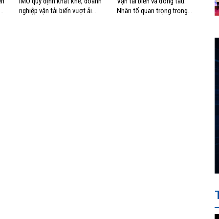
ển
IMO quy định khắt khe, doanh
Vận tải biển và đóng tàu:
g
nghiệp vận tải biển vượt ải
Nhân tố quan trọng trong
thế nào?
chiến lược biển