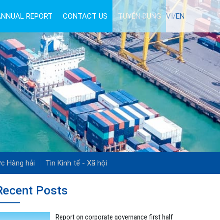
ANNUAL REPORT
CONTACT US
TUYỂN DỤNG
VI/
EN
ức Hàng hải
Tin Kinh tế - Xã hội
Recent Posts
Report on corporate governance first half