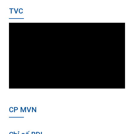
TVC
CP MVN