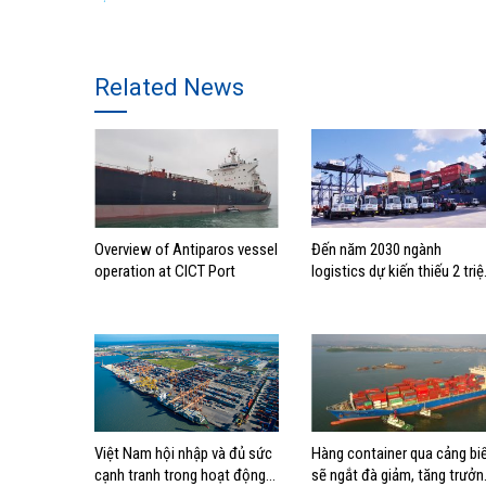
Related News
Overview of Antiparos vessel
Đến năm 2030 ngành
operation at CICT Port
logistics dự kiến thiếu 2 triệ
lao động
Việt Nam hội nhập và đủ sức
Hàng container qua cảng bi
cạnh tranh trong hoạt động
sẽ ngắt đà giảm, tăng trưởn