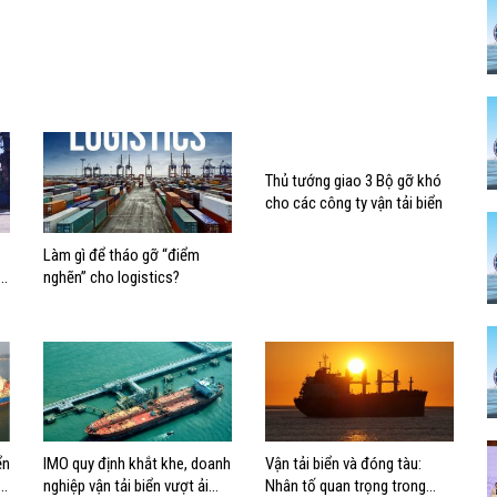
Thủ tướng giao 3 Bộ gỡ khó
cho các công ty vận tải biển
Làm gì để tháo gỡ “điểm
u
nghẽn” cho logistics?
ển
IMO quy định khắt khe, doanh
Vận tải biển và đóng tàu:
g
nghiệp vận tải biển vượt ải
Nhân tố quan trọng trong