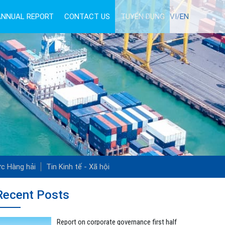
ANNUAL REPORT
CONTACT US
TUYỂN DỤNG
VI/
EN
ức Hàng hải
Tin Kinh tế - Xã hội
Recent Posts
Report on corporate governance first half