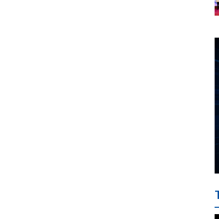
thế nào?
chiến lược biển