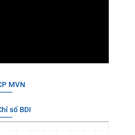
CP MVN
Chỉ số BDI