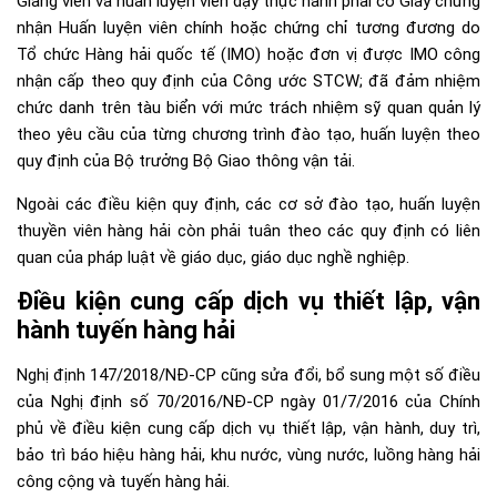
Giảng viên và huấn luyện viên dạy thực hành phải có Giấy chứng
nhận Huấn luyện viên chính hoặc chứng chỉ tương đương do
Tổ chức Hàng hải quốc tế (IMO) hoặc đơn vị được IMO công
nhận cấp theo quy định của Công ước STCW; đã đảm nhiệm
chức danh trên tàu biển với mức trách nhiệm sỹ quan quản lý
theo yêu cầu của từng chương trình đào tạo, huấn luyện theo
quy định của Bộ trưởng Bộ Giao thông vận tải.
Ngoài các điều kiện quy định, các cơ sở đào tạo, huấn luyện
thuyền viên hàng hải còn phải tuân theo các quy định có liên
quan của pháp luật về giáo dục, giáo dục nghề nghiệp.
Điều kiện cung cấp dịch vụ thiết lập, vận
hành tuyến hàng hải
Nghị định 147/2018/NĐ-CP cũng sửa đổi, bổ sung một số điều
của Nghị định số 70/2016/NĐ-CP ngày 01/7/2016 của Chính
phủ về điều kiện cung cấp dịch vụ thiết lập, vận hành, duy trì,
bảo trì báo hiệu hàng hải, khu nước, vùng nước, luồng hàng hải
công cộng và tuyến hàng hải.