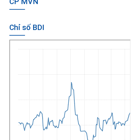
CP MVN
Chỉ số BDI