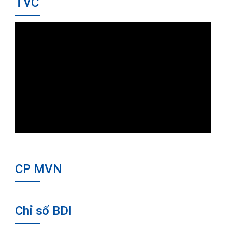
TVC
CP MVN
Chỉ số BDI