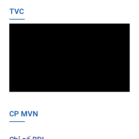
TVC
CP MVN