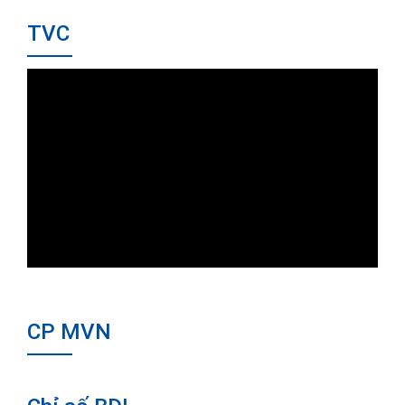
TVC
CP MVN