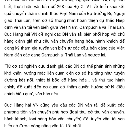
biết, thực hiện văn bản số 268 của Bộ GTVT về triển khai kết
quả chuyến thăm chính thức Việt Nam của Bộ trưởng Bộ Ngoại
giao Thái Lan, trên cơ sở thống nhất hoàn thiện dự thảo Hiệp
định về vận tải ven biển giữa Việt Nam, Campuchia và Thái Lan,
Cục Hàng hải VN đề nghị các DN vận tải biển phối hợp với chủ
hàng đánh giá nhu cầu vận chuyển hàng hóa, hành khách để
đăng ký tham gia tuyến ven biển từ các cầu, bến cảng của Việt
Nam đến các cang Campuchia, Thái Lan và ngược lại.
“Từ cơ sở nghiên cứu đánh giá, các DN có thể phản ánh những
khó khăn, vướng mắc liên quan đến cơ sở hạ tầng như: tuyến
đường kết nối, thiết bị bốc dỡ hàng hóa,… và thủ tục hành
chính, đề xuất đến cơ quan có thẩm quyền hướng xử lý, điều
chỉnh hiệu quả”, văn bản nêu.
Cục Hàng hải VN cũng yêu cầu các DN vận tải đề xuất các
phương tiện vận chuyển phù hợp (loại tàu, cỡ tàu vận chuyển,
hành khách, loại hàng hóa vận chuyển) để tuyến vận tải ven
biển có được công năng vận tải tốt nhất.