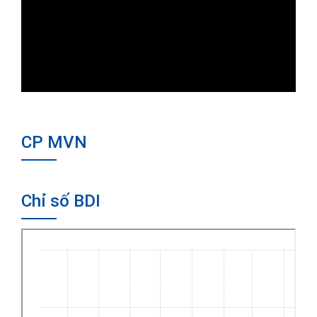
CP MVN
Chỉ số BDI