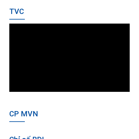
TVC
CP MVN