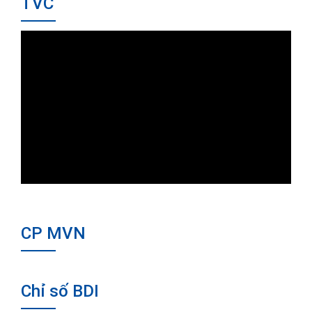
TVC
CP MVN
Chỉ số BDI