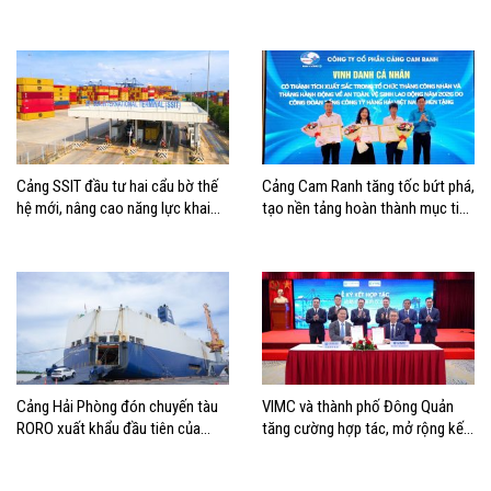
Hải Phòng
mở thêm hướng kết nối logistics
cho ĐBSCL
Cảng SSIT đầu tư hai cẩu bờ thế
Cảng Cam Ranh tăng tốc bứt phá,
hệ mới, nâng cao năng lực khai
tạo nền tảng hoàn thành mục tiêu
thác cảng
tăng trưởng năm 2026
Cảng Hải Phòng đón chuyến tàu
VIMC và thành phố Đông Quản
RORO xuất khẩu đầu tiên của
tăng cường hợp tác, mở rộng kết
Hyundai Glovis
nối logistics và thương mại Việt
Nam – Trung Quốc