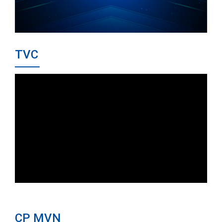
TVC
CP MVN