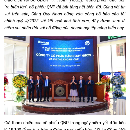
giao dịch tại Sở GDCK TP. HCM (HOSE). Trong phiên đầu tiên
“ra biển lớn”, cổ phiếu QNP đã bật tăng hết biên độ. Cùng với tin
vui trên sàn, Cảng Quy Nhơn cũng vừa công bố báo cáo tài
chính quý 4/2023 với kết quả khá tích cực, đây được xem là
niềm vui nhân đôi với cổ đông của doanh nghiệp cảng biển này.
Giá tham chiếu của cổ phiếu QNP trong ngày niêm yết đầu tiên
là 19.100 đồng/cp tương đương mức vốn hóa 772 tỷ đồng. Với