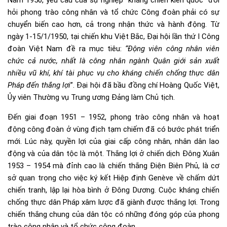
hỏi phong trào công nhân và tổ chức Công đoàn phải có sự
chuyển biến cao hơn, cả trong nhận thức và hành động. Từ
ngày 1-15/1/1950, tại chiến khu Việt Bắc, Đại hội lần thứ I Công
đoàn Việt Nam đề ra mục tiêu:
“Động viên công nhân viên
chức cả nước, nhất là công nhân ngành Quân giới sản xuất
nhiều vũ khí, khí tài phục vụ cho kháng chiến chống thực dân
Pháp đến thắng lợi
”. Đại hội đã bầu đồng chí Hoàng Quốc Việt,
Ủy viên Thường vụ Trung ương Đảng làm Chủ tịch.
Đến giai đoạn 1951 – 1952, phong trào công nhân và hoạt
động công đoàn ở vùng địch tạm chiếm đã có bước phát triển
mới. Lúc này, quyền lợi của giai cấp công nhân, nhân dân lao
động và của dân tộc là một. Thắng lợi ở chiến dịch Đông Xuân
1953 – 1954 mà đỉnh cao là chiến thắng Điện Biên Phủ, là cơ
sở quan trọng cho việc ký kết Hiệp định Genève về chấm dứt
chiến tranh, lập lại hòa bình ở Đông Dương. Cuộc kháng chiến
chống thực dân Pháp xâm lược đã giành được thắng lợi. Trong
chiến thắng chung của dân tộc có những đóng góp của phong
trào công nhân và tổ chức công đoàn.