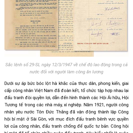
Sắc lệnh số 29-SL ngày 12/3/1947 về chế độ lao động trong cả
nước đối với người làm công ăn lương
Dưới sự áp bức bóc lột hà khắc của thực dân, phong kiến, giai
cấp công nhân Việt Nam đã đoàn kết, tổ chức tập hợp nhau lại
đấu tranh đòi quyền lợi, dẫn đến hình thành các Hội Ái hữu, Hội
Tương tế trong các nhà máy, xí nghiệp. Năm 1921, người công
nhân yêu nước Tôn Đức Thắng đã vận động thành lập Công
hội bí mật ở Sài Gòn, với mục đích đấu tranh bênh vực quyền
lợi của công nhân, đấu tranh chống đế quốc tư bản. Công hội