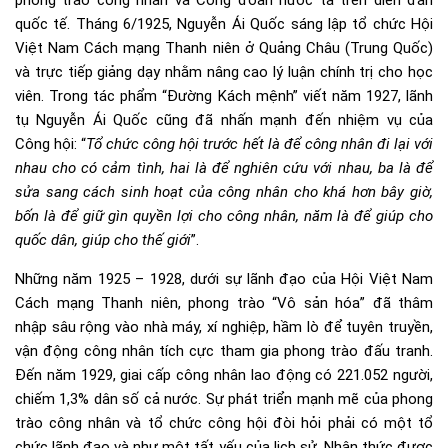
phong trào công nhân và Công đoàn nước ta trên diễn đàn
quốc tế. Tháng 6/1925, Nguyễn Ái Quốc sáng lập tổ chức Hội
Việt Nam Cách mạng Thanh niên ở Quảng Châu (Trung Quốc)
và trực tiếp giảng dạy nhằm nâng cao lý luận chính trị cho học
viên. Trong tác phẩm “Đường Kách mệnh” viết năm 1927, lãnh
tụ Nguyễn Ái Quốc cũng đã nhấn mạnh đến nhiệm vụ của
Công hội: “
Tổ chức công hội trước hết là để công nhân đi lại với
nhau cho có cảm tình, hai là để nghiên cứu với nhau, ba là để
sửa sang cách sinh hoạt của công nhân cho khá hơn bây giờ,
bốn là để giữ gìn quyền lợi cho công nhân, năm là để giúp cho
quốc dân, giúp cho thế giới
”.
Những năm 1925 – 1928, dưới sự lãnh đạo của Hội Việt Nam
Cách mạng Thanh niên, phong trào “Vô sản hóa” đã thâm
nhập sâu rộng vào nhà máy, xí nghiệp, hầm lò để tuyên truyền,
vận động công nhân tích cực tham gia phong trào đấu tranh.
Đến năm 1929, giai cấp công nhân lao động có 221.052 người,
chiếm 1,3% dân số cả nước. Sự phát triển mạnh mẽ của phong
trào công nhân và tổ chức công hội đòi hỏi phải có một tổ
chức lãnh đạo và như một tất yếu của lịch sử. Nhận thức được