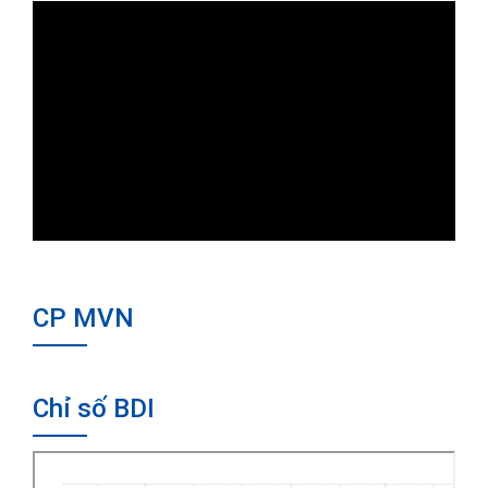
CP MVN
Chỉ số BDI