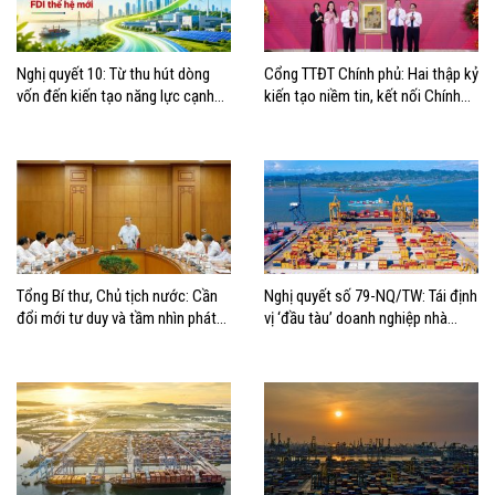
Nghị quyết 10: Từ thu hút dòng
Cổng TTĐT Chính phủ: Hai thập kỷ
vốn đến kiến tạo năng lực cạnh
kiến tạo niềm tin, kết nối Chính
tranh quốc gia trong kỷ nguyên
phủ với người dân
FDI thế hệ mới
Tổng Bí thư, Chủ tịch nước: Cần
Nghị quyết số 79-NQ/TW: Tái định
đổi mới tư duy và tầm nhìn phát
vị ‘đầu tàu’ doanh nghiệp nhà
triển biển
nước