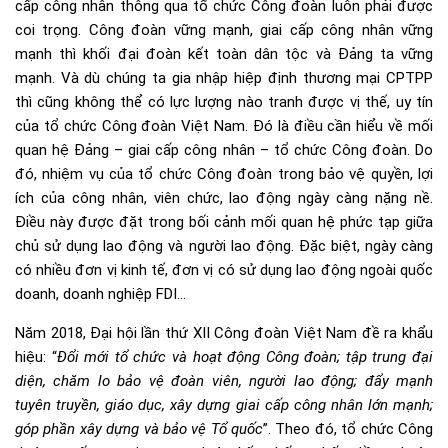
cấp công nhân thông qua tổ chức Công đoàn luôn phải được
coi trọng. Công đoàn vững mạnh, giai cấp công nhân vững
mạnh thì khối đại đoàn kết toàn dân tộc và Đảng ta vững
mạnh. Và dù chúng ta gia nhập hiệp định thương mại CPTPP
thì cũng không thể có lực lượng nào tranh được vị thế, uy tín
của tổ chức Công đoàn Việt Nam. Đó là điều cần hiểu về mối
quan hệ Đảng – giai cấp công nhân – tổ chức Công đoàn. Do
đó, nhiệm vụ của tổ chức Công đoàn trong bảo vệ quyền, lợi
ích của công nhân, viên chức, lao động ngày càng nặng nề.
Điều này được đặt trong bối cảnh mối quan hệ phức tạp giữa
chủ sử dụng lao động và người lao động. Đặc biệt, ngày càng
có nhiều đơn vị kinh tế, đơn vị có sử dụng lao động ngoài quốc
doanh, doanh nghiệp FDI…
Năm 2018, Đại hội lần thứ XII Công đoàn Việt Nam đề ra khẩu
hiệu: “
Đổi mới tổ chức và hoạt động Công đoàn; tập trung đại
diện, chăm lo bảo vệ đoàn viên, người lao động; đẩy mạnh
tuyên truyền, giáo dục, xây dựng giai cấp công nhân lớn mạnh;
góp phần xây dựng và bảo vệ Tổ quốc
”. Theo đó, tổ chức Công