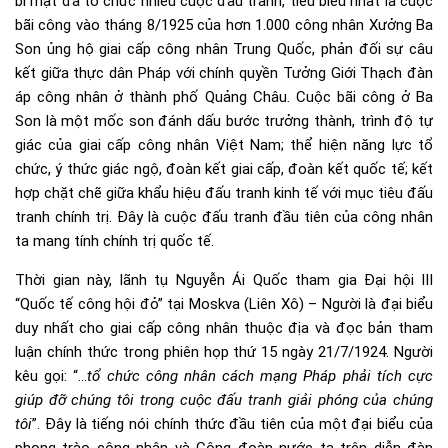
bí mật đã tổ chức nhiều cuộc đấu tranh, tiêu biểu nhất là cuộc
bãi công vào tháng 8/1925 của hơn 1.000 công nhân Xưởng Ba
Son ủng hộ giai cấp công nhân Trung Quốc, phản đối sự câu
kết giữa thực dân Pháp với chính quyền Tưởng Giới Thạch đàn
áp công nhân ở thành phố Quảng Châu. Cuộc bãi công ở Ba
Son là một mốc son đánh dấu bước trưởng thành, trình độ tự
giác của giai cấp công nhân Việt Nam; thể hiện năng lực tổ
chức, ý thức giác ngộ, đoàn kết giai cấp, đoàn kết quốc tế; kết
hợp chặt chẽ giữa khẩu hiệu đấu tranh kinh tế với mục tiêu đấu
tranh chính trị. Đây là cuộc đấu tranh đầu tiên của công nhân
ta mang tính chính trị quốc tế.
Thời gian này, lãnh tụ Nguyễn Ái Quốc tham gia Đại hội III
“Quốc tế công hội đỏ” tại Moskva (Liên Xô) – Người là đại biểu
duy nhất cho giai cấp công nhân thuộc địa và đọc bản tham
luận chính thức trong phiên họp thứ 15 ngày 21/7/1924. Người
kêu gọi: “…
tổ chức công nhân cách mạng Pháp phải tích cực
giúp đỡ chúng tôi trong cuộc đấu tranh giải phóng của chúng
tôi
”. Đây là tiếng nói chính thức đầu tiên của một đại biểu của