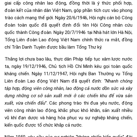
giai cấp công nhân lao động, đồng thời là ý thức phối hợp,
đoàn kết của nhân dân Việt Nam, góp phần tích cực vào phong
trào cách mạng thế giới. Ngày 20/6/1946, Hội nghị cán bộ Công
đoàn toàn quốc đã quyết định đổi tên Hội Công nhân cứu
quốc thành Công đoàn. Ngày 20/7/1946 tại Nhà hát lớn Hà Nội,
Tổng Liên đoàn Lao động Việt Nam chính thức ra mắt, đồng
chí Trần Danh Tuyên được bầu làm Tổng Thư ký.
Thắng lợi chưa bao lâu, thực dân Pháp tiếp tục xâm lược nước
ta, ngày 19/12/1946, Chủ tịch Hồ Chí Minh kêu gọi toàn quốc
kháng chiến. Ngày 11/12/1947, Hội nghị Ban Thường vụ Tổng
Liên đoàn Lao động Việt Nam đã quyết định:
“Nhanh chóng
tập hợp, động viên công nhân, lao động cả nước dồn sức và xây
dựng những cơ sở sản xuất mới ở các chiến khu để vừa sản
xuất, vừa chiến đấu
”. Các phong trào thi đua yêu nước, động
viên công nhân lao động, khắc phục khó khăn, sản xuất nhiều
vũ khí đạn dược và hàng hóa phục vụ sự nghiệp kháng chiến,
kiến quốc được tổ chức khắp cả nước.
Năm 1950, yêu cầu của sự nghiệp “kháng chiến kiến quốc” đòi