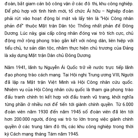
đoàn, bắt giam cán bộ công vận ở các đô thị, khu công nghiệp.
Để phù hợp với tình hình mới, tổ chức Ái hữu – Nghiệp đoàn
phải rút vào hoạt động bí mật và lấy tên là “Hội Công nhân
phản đế” thuộc Mặt trận Dân tộc Thống nhất phản đế Đông
Dương. Lúc này, giai cấp công nhân đóng vai trò tích cực, chủ
động mở rộng phong trào gắn kết với nông dân, liên hiệp với
tiểu chủ, tư sản dân tộc, nhằm thực hiện chủ trương của Đảng
là xây dựng Mặt trận Dân chủ Đông Dương.
Năm 1941, lãnh tụ Nguyễn Ái Quốc trở về nước trực tiếp lãnh
đạo phong trào cách mạng. Tại Hội nghị Trung ương VIII, Người
đã lập ra Mặt trận Việt Minh và Hội Công nhân cứu quốc.
Nhiệm vụ của Hội Công nhân cứu quốc là tham gia phong trào
đấu tranh chính trị kết hợp với đấu tranh vũ trang, khởi nghĩa
từng phần ở nhiều nơi để tiến tới giành chính quyền. Từ 6.000
đoàn viên năm 1930 đến năm 1945 số đoàn viên đã lên tới
hơn 200.000 người, đóng vai trò to lớn trong việc giành chính
quyền ở các trung tâm đô thị, các khu công nghiệp trong thời
kỳ Cách mạng tháng Tám năm 1945.