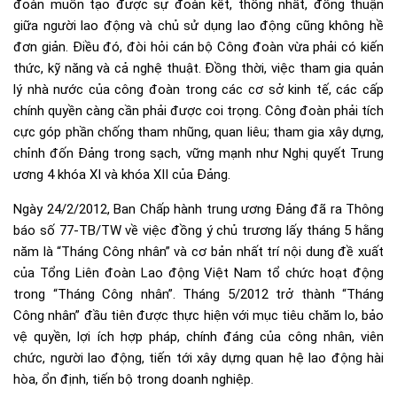
đoàn muốn tạo được sự đoàn kết, thống nhất, đồng thuận
giữa người lao động và chủ sử dụng lao động cũng không hề
đơn giản. Điều đó, đòi hỏi cán bộ Công đoàn vừa phải có kiến
thức, kỹ năng và cả nghệ thuật. Đồng thời, việc tham gia quản
lý nhà nước của công đoàn trong các cơ sở kinh tế, các cấp
chính quyền càng cần phải được coi trọng. Công đoàn phải tích
cực góp phần chống tham nhũng, quan liêu; tham gia xây dựng,
chỉnh đốn Đảng trong sạch, vững mạnh như Nghị quyết Trung
ương 4 khóa XI và khóa XII của Đảng.
Ngày 24/2/2012, Ban Chấp hành trung ương Đảng đã ra Thông
báo số 77-TB/TW về việc đồng ý chủ trương lấy tháng 5 hằng
năm là “Tháng Công nhân” và cơ bản nhất trí nội dung đề xuất
của Tổng Liên đoàn Lao động Việt Nam tổ chức hoạt động
trong “Tháng Công nhân”. Tháng 5/2012 trở thành “Tháng
Công nhân” đầu tiên được thực hiện với mục tiêu chăm lo, bảo
vệ quyền, lợi ích hợp pháp, chính đáng của công nhân, viên
chức, người lao động, tiến tới xây dựng quan hệ lao động hài
hòa, ổn định, tiến bộ trong doanh nghiệp.