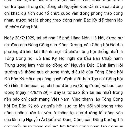
vai trò quan trọng đó, đồng chí Nguyễn Đức Cảnh và các đồng
chí khác đã tích cực tổ chức cuộc vận động phong trào công
nhân, trước hết là phong trào công nhân Bắc Kỳ để thành lập
tổ chức Công hội.
Ngày 28/7/1929, tại số nhà 15 phố Hàng Nón, Hà Nội, được sự
chỉ đạo của Đảng Cộng sản Đông Dương, các Công hội Đỏ địa
phương đã liên kết thành một tổ chức công hội thống nhất là
Tổng Công hội Đỏ Bắc Kỳ. Hội nghị đã bầu Ban Chấp hành
Trung ương lâm thời do đồng chí Nguyễn Đức Cảnh làm Hội
trưởng và thông qua chương trình, điều lệ của Tổng Công hội
Đỏ Bắc Kỳ. Hội nghị cũng quyết định xuất bản Tạp chí Công hội
Đỏ (tiền thân của Tạp chí Lao động và Công đoàn) và báo Lao
Động (ngày 14/8/1929) – đây là tờ báo tồn tại lâu nhất trong
nền báo chí cách mạng Việt Nam. Việc thành lập Tổng Công
hội Đỏ Bắc Kỳ có ý nghĩa hết sức to lớn đối với phong trào
công nhân nước ta, vừa là thắng lợi của đường lối công vận
của lãnh tụ Nguyễn Ái Quốc và Đảng Cộng sản Đông Dương. Là
cột mốc quan trọng đối với lực lượng công nhân lao động vì