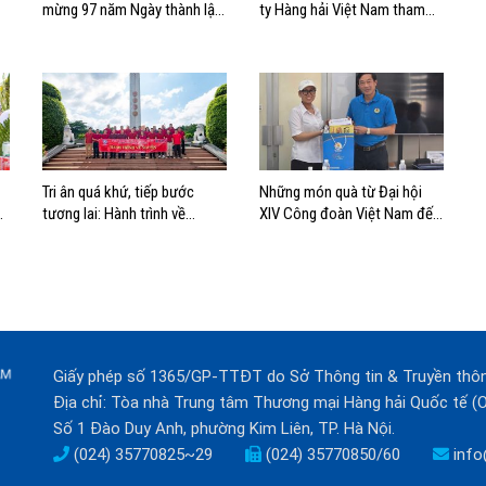
mừng 97 năm Ngày thành lập
ty Hàng hải Việt Nam tham
ng
Công đoàn Việt Nam
quan, học tập thực tế tại Nhà
Quốc hội
Tri ân quá khứ, tiếp bước
Những món quà từ Đại hội
a
tương lai: Hành trình về
XIV Công đoàn Việt Nam đến
nguồn của Cảng Sài Gòn và
với đoàn viên, NLĐ ngành
Cảng Quy Nhơn
Hàng hải
Giấy phép số 1365/GP-TTĐT do Sở Thông tin & Truyền thô
Địa chỉ: Tòa nhà Trung tâm Thương mại Hàng hải Quốc tế 
Số 1 Đào Duy Anh, phường Kim Liên, TP. Hà Nội.
(024) 35770825~29
(024) 35770850/60
info