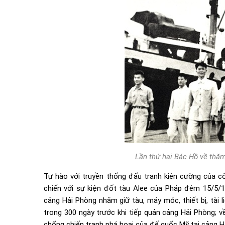
Lần thứ hai Bác Hồ về thă
Tự hào với truyền thống đấu tranh kiên cường của 
chiến với sự kiện đốt tàu Alee của Pháp đêm 15/5/
cảng Hải Phòng nhằm giữ tàu, máy móc, thiết bị, tài
trong 300 ngày trước khi tiếp quản cảng Hải Phòng; v
chống chiến tranh phá hoại của đế quốc Mỹ tại cảng 