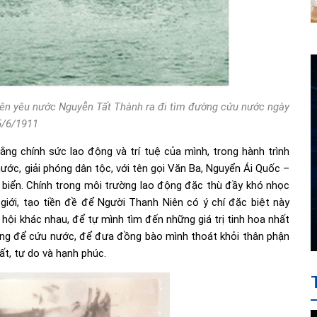
iên yêu nước Nguyễn Tất Thành ra đi tìm đường cứu nước ngày
5/6/1911
ng chính sức lao động và trí tuệ của mình, trong hành trình
ớc, giải phóng dân tộc, với tên gọi Văn Ba, Nguyển Ái Quốc –
 biển. Chính trong môi trường lao động đặc thù đầy khó nhọc
giới, tạo tiền đề để Người Thanh Niên có ý chí đặc biệt này
 hội khác nhau, để tự mình tìm đến những giá trị tinh hoa nhất
ạng để cứu nước, để đưa đồng bào mình thoát khỏi thân phận
ất, tự do và hạnh phúc.