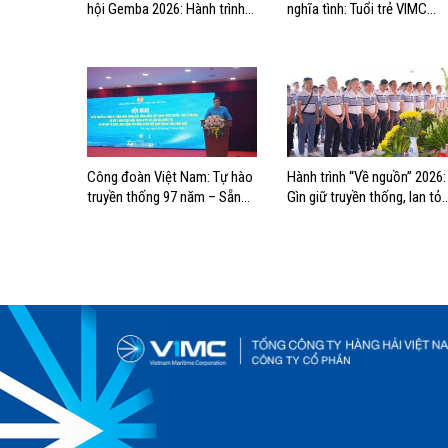
hội Gemba 2026: Hành trình
nghĩa tình: Tuổi trẻ VIMC
khẳng định bản lĩnh tuổi trẻ
hướng về biển đảo quê hươ
VIMC
Công đoàn Việt Nam: Tự hào
Hành trình “Về nguồn” 2026:
truyền thống 97 năm – Sẵn
Gìn giữ truyền thống, lan tỏ
sàng bước vào kỷ nguyên mới
trách nhiệm