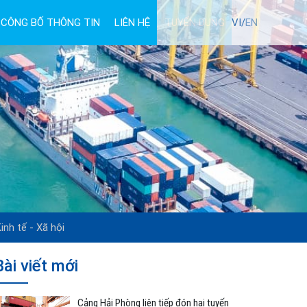
CÔNG BỐ THÔNG TIN
LIÊN HỆ
TUYỂN DỤNG
VI/
EN
inh tế - Xã hội
Bài viết mới
Cảng Hải Phòng liên tiếp đón hai tuyến