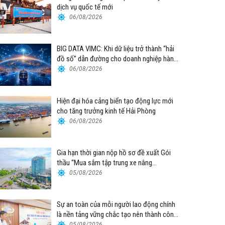
dịch vụ quốc tế mới
06/08/2026
BIG DATA VIMC: Khi dữ liệu trở thành “hải
đồ số” dẫn đường cho doanh nghiệp hàng
hải
06/08/2026
Hiện đại hóa cảng biển tạo động lực mới
cho tăng trưởng kinh tế Hải Phòng
06/08/2026
Gia hạn thời gian nộp hồ sơ đề xuất Gói
thầu “Mua sắm tập trung xe nâng
container thuộc Tổng công ty Hàng hải
05/08/2026
Việt Nam – CTCP”
Sự an toàn của mỗi người lao động chính
là nền tảng vững chắc tạo nên thành công
của Cảng Đà Nẵng
05/08/2026