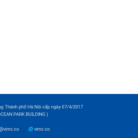
ng Thành phố Hà Nội cấp ngày 07/4/2017
(OCEAN PARK BUILDING )
@vimc.co
vimc.co