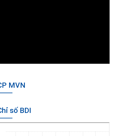
CP MVN
Chỉ số BDI