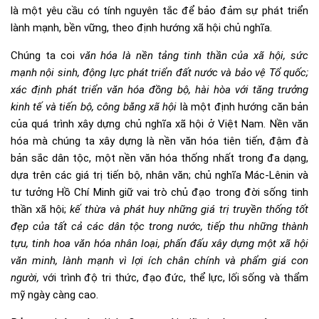
là một yêu cầu có tính nguyên tắc để bảo đảm sự phát triển
lành mạnh, bền vững, theo định hướng xã hội chủ nghĩa.
Chúng ta coi
văn hóa là nền tảng tinh thần của xã hội, sức
mạnh nội sinh, động lực phát triển đất nước và bảo vệ Tổ quốc;
xác định phát triển văn hóa đồng bộ, hài hòa với tăng trưởng
kinh tế và tiến bộ, công bằng xã hội
là một định hướng căn bản
của quá trình xây dựng chủ nghĩa xã hội ở Việt Nam. Nền văn
hóa mà chúng ta xây dựng là nền văn hóa tiên tiến, đậm đà
bản sắc dân tộc, một nền văn hóa thống nhất trong đa dạng,
dựa trên các giá trị tiến bộ, nhân văn; chủ nghĩa Mác-Lênin và
tư tưởng Hồ Chí Minh giữ vai trò chủ đạo trong đời sống tinh
thần xã hội;
kế thừa và phát huy những giá trị truyền thống tốt
đẹp của tất cả các dân tộc trong nước, tiếp thu những thành
tựu, tinh hoa văn hóa nhân loại, phấn đấu xây dựng một xã hội
văn minh, lành mạnh vì lợi ích chân chính và phẩm giá con
người,
với trình độ tri thức, đạo đức, thể lực, lối sống và thẩm
mỹ ngày càng cao.