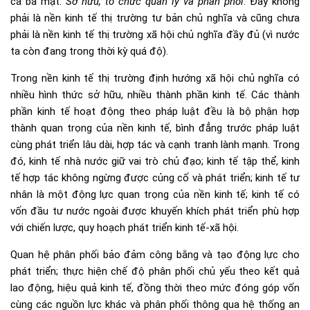
cả ba mặt:
Sở hữu, tổ chức quản lý và phân phối
. Đây không
phải là nền kinh tế thị trường tư bản chủ nghĩa và cũng chưa
phải là nền kinh tế thị trường xã hội chủ nghĩa đầy đủ (vì nước
ta còn đang trong thời kỳ quá độ).
Trong nền kinh tế thị trường định hướng xã hội chủ nghĩa có
nhiều hình thức sở hữu, nhiều thành phần kinh tế. Các thành
phần kinh tế hoạt động theo pháp luật đều là bộ phận hợp
thành quan trọng của nền kinh tế, bình đẳng trước pháp luật
cùng phát triển lâu dài, hợp tác và cạnh tranh lành mạnh. Trong
đó, kinh tế nhà nước giữ vai trò chủ đạo; kinh tế tập thể, kinh
tế hợp tác không ngừng được củng cố và phát triển; kinh tế tư
nhân là một động lực quan trọng của nền kinh tế; kinh tế có
vốn đầu tư nước ngoài được khuyến khích phát triển phù hợp
với chiến lược, quy hoạch phát triển kinh tế-xã hội.
Quan hệ phân phối bảo đảm công bằng và tạo động lực cho
phát triển; thực hiện chế độ phân phối chủ yếu theo kết quả
lao động, hiệu quả kinh tế, đồng thời theo mức đóng góp vốn
cùng các nguồn lực khác và phân phối thông qua hệ thống an