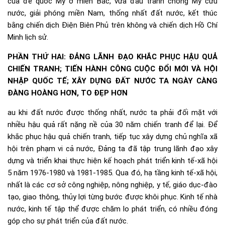
của đế quốc Mỹ ở miền Bắc, vừa đấu tranh chống Mỹ cứu
nước, giải phóng miền Nam, thống nhất đất nước, kết thúc
bằng chiến dịch Điện Biên Phủ trên không và chiến dịch Hồ Chí
Minh lịch sử.
PHẦN THỨ HAI: ĐẢNG LÃNH ĐẠO KHẮC PHỤC HẬU QUẢ
CHIẾN TRANH; TIẾN HÀNH CÔNG CUỘC ĐỔI MỚI VÀ HỘI
NHẬP QUỐC TẾ; XÂY DỰNG ĐẤT NƯỚC TA NGÀY CÀNG
ĐÀNG HOÀNG HƠN, TO ĐẸP HƠN
au khi đất nước được thống nhất, nước ta phải đối mặt với
nhiều hậu quả rất nặng nề của 30 năm chiến tranh để lại. Để
khắc phục hậu quả chiến tranh, tiếp tục xây dựng chủ nghĩa xã
hội trên phạm vi cả nước, Đảng ta đã tập trung lãnh đạo xây
dựng và triển khai thực hiện kế hoạch phát triển kinh tế-xã hội
5 năm 1976-1980 và 1981-1985. Qua đó, hạ tầng kinh tế-xã hội,
nhất là các cơ sở công nghiệp, nông nghiệp, y tế, giáo dục-đào
tạo, giao thông, thủy lợi từng bước được khôi phục. Kinh tế nhà
nước, kinh tế tập thể được chăm lo phát triển, có nhiều đóng
góp cho sự phát triển của đất nước.