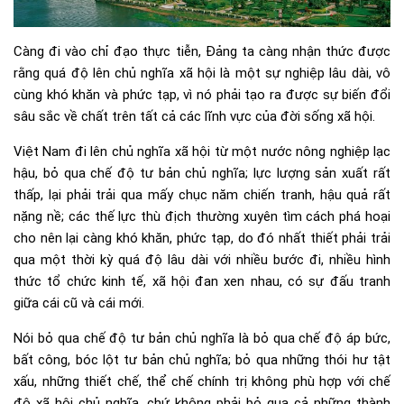
Càng đi vào chỉ đạo thực tiễn, Đảng ta càng nhận thức được
rằng quá độ lên chủ nghĩa xã hội là một sự nghiệp lâu dài, vô
cùng khó khăn và phức tạp, vì nó phải tạo ra được sự biến đổi
sâu sắc về chất trên tất cả các lĩnh vực của đời sống xã hội.
Việt Nam đi lên chủ nghĩa xã hội từ một nước nông nghiệp lạc
hậu, bỏ qua chế độ tư bản chủ nghĩa; lực lượng sản xuất rất
thấp, lại phải trải qua mấy chục năm chiến tranh, hậu quả rất
nặng nề; các thế lực thù địch thường xuyên tìm cách phá hoại
cho nên lại càng khó khăn, phức tạp, do đó nhất thiết phải trải
qua một thời kỳ quá độ lâu dài với nhiều bước đi, nhiều hình
thức tổ chức kinh tế, xã hội đan xen nhau, có sự đấu tranh
giữa cái cũ và cái mới.
Nói bỏ qua chế độ tư bản chủ nghĩa là bỏ qua chế độ áp bức,
bất công, bóc lột tư bản chủ nghĩa; bỏ qua những thói hư tật
xấu, những thiết chế, thể chế chính trị không phù hợp với chế
độ xã hội chủ nghĩa, chứ không phải bỏ qua cả những thành