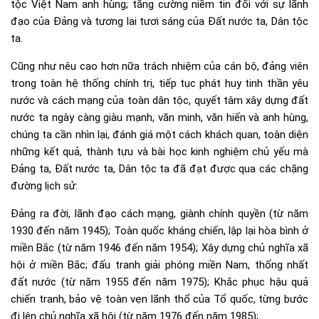
tộc Việt Nam anh hùng; tăng cường niềm tin đối với sự lãnh
đạo của Đảng và tương lai tươi sáng của Đất nước ta, Dân tộc
ta.
Cũng như nêu cao hơn nữa trách nhiệm của cán bộ, đảng viên
trong toàn hệ thống chính trị, tiếp tục phát huy tinh thần yêu
nước và cách mạng của toàn dân tộc, quyết tâm xây dựng đất
nước ta ngày càng giàu mạnh, văn minh, văn hiến và anh hùng,
chúng ta cần nhìn lại, đánh giá một cách khách quan, toàn diện
những kết quả, thành tựu và bài học kinh nghiệm chủ yếu mà
Đảng ta, Đất nước ta, Dân tộc ta đã đạt được qua các chặng
đường lịch sử:
Đảng ra đời, lãnh đạo cách mạng, giành chính quyền (từ năm
1930 đến năm 1945); Toàn quốc kháng chiến, lập lại hòa bình ở
miền Bắc (từ năm 1946 đến năm 1954); Xây dựng chủ nghĩa xã
hội ở miền Bắc; đấu tranh giải phóng miền Nam, thống nhất
đất nước (từ năm 1955 đến năm 1975); Khắc phục hậu quả
chiến tranh, bảo vệ toàn vẹn lãnh thổ của Tổ quốc, từng bước
đi lên chủ nghĩa xã hội (từ năm 1976 đến năm 1985);