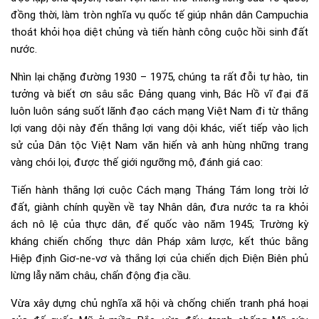
đồng thời, làm tròn nghĩa vụ quốc tế giúp nhân dân Campuchia
thoát khỏi họa diệt chủng và tiến hành công cuộc hồi sinh đất
nước.
Nhìn lại chặng đường 1930 – 1975, chúng ta rất đỗi tự hào, tin
tưởng và biết ơn sâu sắc Đảng quang vinh, Bác Hồ vĩ đại đã
luôn luôn sáng suốt lãnh đạo cách mạng Việt Nam đi từ thắng
lợi vang dội này đến thắng lợi vang dội khác, viết tiếp vào lịch
sử của Dân tộc Việt Nam văn hiến và anh hùng những trang
vàng chói lọi, được thế giới ngưỡng mộ, đánh giá cao:
Tiến hành thắng lợi cuộc Cách mạng Tháng Tám long trời lở
đất, giành chính quyền về tay Nhân dân, đưa nước ta ra khỏi
ách nô lệ của thực dân, đế quốc vào năm 1945; Trường kỳ
kháng chiến chống thực dân Pháp xâm lược, kết thúc bằng
Hiệp định Giơ-ne-vơ và thắng lợi của chiến dịch Điện Biên phủ
lừng lẫy năm châu, chấn động địa cầu.
Vừa xây dựng chủ nghĩa xã hội và chống chiến tranh phá hoại