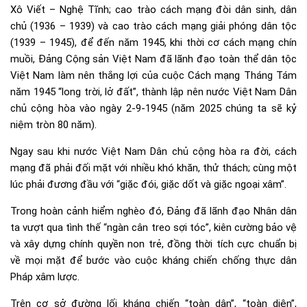
Xô Viết – Nghệ Tĩnh; cao trào cách mạng đòi dân sinh, dân
chủ (1936 – 1939) và cao trào cách mạng giải phóng dân tộc
(1939 – 1945), để đến năm 1945, khi thời cơ cách mạng chín
muồi, Đảng Cộng sản Việt Nam đã lãnh đạo toàn thể dân tộc
Việt Nam làm nên thắng lợi của cuộc Cách mạng Tháng Tám
năm 1945 “long trời, lở đất”, thành lập nên nước Việt Nam Dân
chủ cộng hòa vào ngày 2-9-1945 (năm 2025 chúng ta sẽ kỷ
niệm tròn 80 năm).
Ngay sau khi nước Việt Nam Dân chủ cộng hòa ra đời, cách
mạng đã phải đối mặt với nhiều khó khăn, thử thách; cùng một
lúc phải đương đầu với “giặc đói, giặc dốt và giặc ngoại xâm”.
Trong hoàn cảnh hiểm nghèo đó, Đảng đã lãnh đạo Nhân dân
ta vượt qua tình thế “ngàn cân treo sợi tóc”, kiên cường bảo vệ
và xây dựng chính quyền non trẻ, đồng thời tích cực chuẩn bị
về mọi mặt để bước vào cuộc kháng chiến chống thực dân
Pháp xâm lược.
Trên cơ sở đường lối kháng chiến “toàn dân”, “toàn diện”,