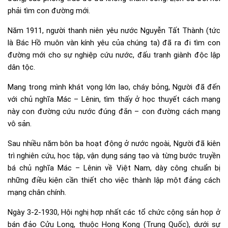
phải tìm con đường mới.
Năm 1911, người thanh niên yêu nước Nguyễn Tất Thành (tức
là Bác Hồ muôn vàn kính yêu của chúng ta) đã ra đi tìm con
đường mới cho sự nghiệp cứu nước, đấu tranh giành độc lập
dân tộc.
Mang trong mình khát vọng lớn lao, cháy bỏng, Người đã đến
với chủ nghĩa Mác – Lênin, tìm thấy ở học thuyết cách mạng
này con đường cứu nước đúng đắn – con đường cách mạng
vô sản.
Sau nhiều năm bôn ba hoạt động ở nước ngoài, Người đã kiên
trì nghiên cứu, học tập, vận dụng sáng tạo và từng bước truyền
bá chủ nghĩa Mác – Lênin về Việt Nam, dày công chuẩn bị
những điều kiện cần thiết cho việc thành lập một đảng cách
mạng chân chính.
Ngày 3-2-1930, Hội nghị hợp nhất các tổ chức cộng sản họp ở
bán đảo Cửu Long, thuộc Hong Kong (Trung Quốc), dưới sự