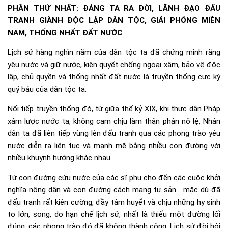
PHẦN THỨ NHẤT: ĐẢNG TA RA ĐỜI, LÃNH ĐẠO ĐẤU
TRANH GIÀNH ĐỘC LẬP DÂN TỘC, GIẢI PHÓNG MIỀN
NAM, THỐNG NHẤT ĐẤT NƯỚC
Lịch sử hàng nghìn năm của dân tộc ta đã chứng minh rằng
yêu nước và giữ nước, kiên quyết chống ngoại xâm, bảo vệ độc
lập, chủ quyền và thống nhất đất nước là truyền thống cực kỳ
quý báu của dân tộc ta.
Nối tiếp truyền thống đó, từ giữa thế kỷ XIX, khi thực dân Pháp
xâm lược nước ta, không cam chịu làm thân phận nô lệ, Nhân
dân ta đã liên tiếp vùng lên đấu tranh qua các phong trào yêu
nước diễn ra liên tục và mạnh mẽ bằng nhiều con đường với
nhiều khuynh hướng khác nhau.
Từ con đường cứu nước của các sĩ phu cho đến các cuộc khởi
nghĩa nông dân và con đường cách mạng tư sản… mặc dù đã
đấu tranh rất kiên cường, đầy tâm huyết và chịu những hy sinh
to lớn, song, do hạn chế lịch sử, nhất là thiếu một đường lối
đúng, các phong trào đó đã không thành công. Lịch sử đòi hỏi