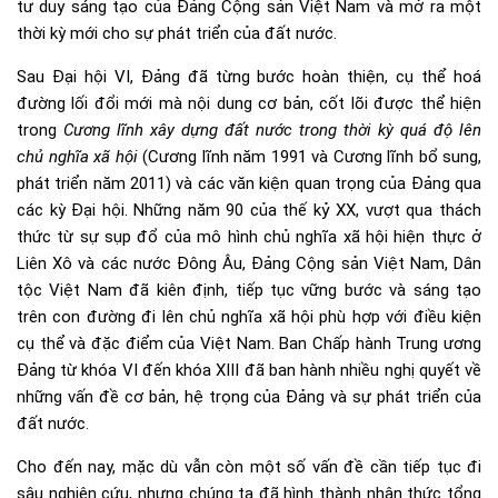
tư duy sáng tạo của Đảng Cộng sản Việt Nam và mở ra một
thời kỳ mới cho sự phát triển của đất nước.
Sau Đại hội VI, Đảng đã từng bước hoàn thiện, cụ thể hoá
đường lối đổi mới mà nội dung cơ bản, cốt lõi được thể hiện
trong
Cương lĩnh xây dựng đất nước trong thời kỳ quá độ lên
chủ nghĩa xã hội
(Cương lĩnh năm 1991 và Cương lĩnh bổ sung,
phát triển năm 2011) và các văn kiện quan trọng của Đảng qua
các kỳ Đại hội. Những năm 90 của thế kỷ XX, vượt qua thách
thức từ sự sụp đổ của mô hình chủ nghĩa xã hội hiện thực ở
Liên Xô và các nước Đông Âu, Đảng Cộng sản Việt Nam, Dân
tộc Việt Nam đã kiên định, tiếp tục vững bước và sáng tạo
trên con đường đi lên chủ nghĩa xã hội phù hợp với điều kiện
cụ thể và đặc điểm của Việt Nam. Ban Chấp hành Trung ương
Đảng từ khóa VI đến khóa XIII đã ban hành nhiều nghị quyết về
những vấn đề cơ bản, hệ trọng của Đảng và sự phát triển của
đất nước.
Cho đến nay, mặc dù vẫn còn một số vấn đề cần tiếp tục đi
sâu nghiên cứu, nhưng chúng ta đã hình thành nhận thức tổng