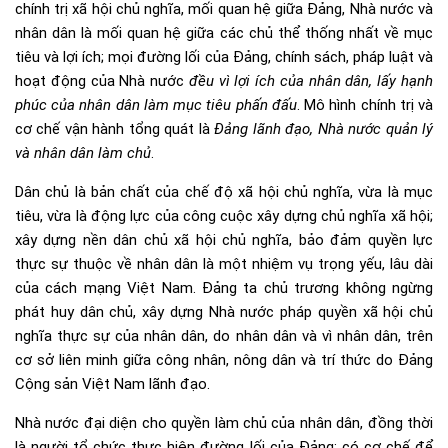
chính trị xã hội chủ nghĩa, mối quan hệ giữa Đảng, Nhà nước và
nhân dân là mối quan hệ giữa các chủ thể thống nhất về mục
tiêu và lợi ích; mọi đường lối của Đảng, chính sách, pháp luật và
hoạt động của Nhà nước
đều vì lợi ích của nhân dân, lấy hạnh
phúc của nhân dân làm mục tiêu phấn đấu
. Mô hình chính trị và
cơ chế vận hành tổng quát là
Đảng lãnh đạo, Nhà nước quản lý
và nhân dân làm chủ
.
Dân chủ là bản chất của chế độ xã hội chủ nghĩa, vừa là mục
tiêu, vừa là động lực của công cuộc xây dựng chủ nghĩa xã hội;
xây dựng nền dân chủ xã hội chủ nghĩa, bảo đảm quyền lực
thực sự thuộc về nhân dân là một nhiệm vụ trọng yếu, lâu dài
của cách mạng Việt Nam. Đảng ta chủ trương không ngừng
phát huy dân chủ, xây dựng Nhà nước pháp quyền xã hội chủ
nghĩa thực sự của nhân dân, do nhân dân và vì nhân dân, trên
cơ sở liên minh giữa công nhân, nông dân và trí thức do Đảng
Cộng sản Việt Nam lãnh đạo.
Nhà nước đại diện cho quyền làm chủ của nhân dân, đồng thời
là người tổ chức thực hiện đường lối của Đảng; có cơ chế để