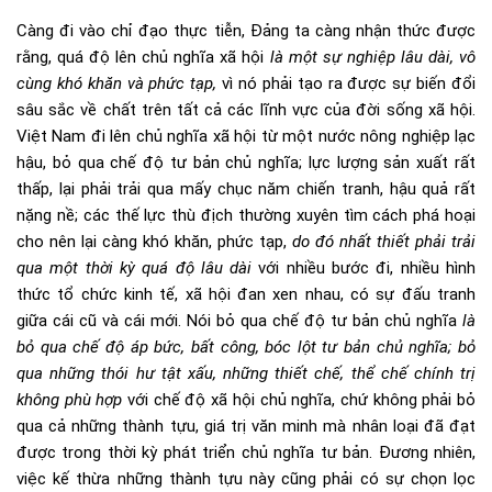
Càng đi vào chỉ đạo thực tiễn, Đảng ta càng nhận thức được
rằng, quá độ lên chủ nghĩa xã hội
là một sự nghiệp lâu dài, vô
cùng khó khăn và phức tạp,
vì nó phải tạo ra được sự biến đổi
sâu sắc về chất trên tất cả các lĩnh vực của đời sống xã hội.
Việt Nam đi lên chủ nghĩa xã hội từ một nước nông nghiệp lạc
hậu, bỏ qua chế độ tư bản chủ nghĩa; lực lượng sản xuất rất
thấp, lại phải trải qua mấy chục năm chiến tranh, hậu quả rất
nặng nề; các thế lực thù địch thường xuyên tìm cách phá hoại
cho nên lại càng khó khăn, phức tạp,
do đó
nhất thiết phải trải
qua một thời kỳ quá độ lâu dài
với nhiều bước đi, nhiều hình
thức tổ chức kinh tế, xã hội đan xen nhau, có sự đấu tranh
giữa cái cũ và cái mới. Nói bỏ qua chế độ tư bản chủ nghĩa
là
bỏ qua chế độ áp bức, bất công, bóc lột tư bản chủ nghĩa; bỏ
qua những thói hư tật xấu, những thiết chế, thể chế chính trị
không phù hợp
với chế độ xã hội chủ nghĩa, chứ không phải bỏ
qua cả những thành tựu, giá trị văn minh mà nhân loại đã đạt
được trong thời kỳ phát triển chủ nghĩa tư bản. Đương nhiên,
việc kế thừa những thành tựu này cũng phải có sự chọn lọc