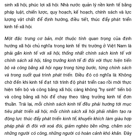
sinh xã hội, phúc lợi xã hội. Nhà nước quản lý nền kinh tế bằng
pháp luật, chiến lược, quy hoạch, kế hoạch, chính sách và lực
lượng vật chất để định hướng, điều tiết, thúc đẩy phát triển
kinh tế-xã hội.
Một đặc trưng cơ bản, một thuộc tính quan trọng
của định
hướng xã hội chủ nghĩa trong kinh tế thị trường ở Việt Nam là
phải
gắn kinh tế với xã hội, thống nhất chính sách kinh tế với
chính sách xã hội, tăng trưởng kinh tế đi đôi với thực hiện tiến
bộ và công bằng xã hội ngay trong từng bước, từng chính sách
và trong suốt quá trình phát triển.
Điều đó có nghĩa là: Không
chờ đến khi kinh tế đạt tới trình độ phát triển cao rồi mới thực
hiện tiến bộ và công bằng xã hội; càng không “hy sinh” tiến bộ
và công bằng xã hội để chạy theo tăng trưởng kinh tế đơn
thuần. Trái lại,
mỗi chính sách kinh tế đều phải hướng tới mục
tiêu phát triển xã hội; mỗi chính sách xã hội phải nhằm tạo ra
động lực thúc đẩy phát triển kinh tế; khuyến khích làm giàu hợp
pháp phải đi đôi với xoá đói, giảm nghèo bền vững, chăm sóc
những người có công, những người có hoàn cảnh khó khăn.
Đây