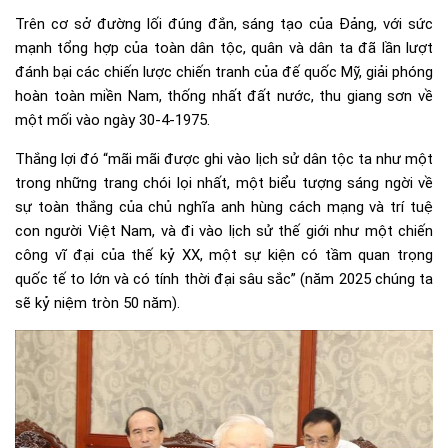
Trên cơ sở đường lối đúng đắn, sáng tạo của Đảng, với sức
mạnh tổng hợp của toàn dân tộc, quân và dân ta đã lần lượt
đánh bại các chiến lược chiến tranh của đế quốc Mỹ, giải phóng
hoàn toàn miền Nam, thống nhất đất nước, thu giang sơn về
một mối vào ngày 30-4-1975.
Thắng lợi đó “mãi mãi được ghi vào lịch sử dân tộc ta như một
trong những trang chói lọi nhất, một biểu tượng sáng ngời về
sự toàn thắng của chủ nghĩa anh hùng cách mạng và trí tuệ
con người Việt Nam, và đi vào lịch sử thế giới như một chiến
công vĩ đại của thế kỷ XX, một sự kiện có tầm quan trọng
quốc tế to lớn và có tính thời đại sâu sắc” (năm 2025 chúng ta
sẽ kỷ niệm tròn 50 năm).