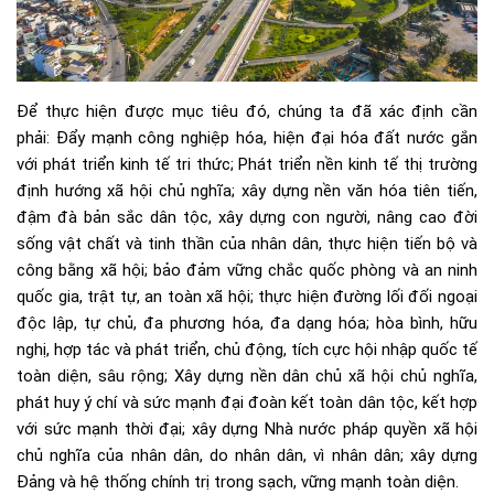
Để thực hiện được mục tiêu đó, chúng ta đã xác định cần
phải: Đẩy mạnh công nghiệp hóa, hiện đại hóa đất nước gắn
với phát triển kinh tế tri thức; Phát triển nền kinh tế thị trường
định hướng xã hội chủ nghĩa; xây dựng nền văn hóa tiên tiến,
đậm đà bản sắc dân tộc, xây dựng con người, nâng cao đời
sống vật chất và tinh thần của nhân dân, thực hiện tiến bộ và
công bằng xã hội; bảo đảm vững chắc quốc phòng và an ninh
quốc gia, trật tự, an toàn xã hội; thực hiện đường lối đối ngoại
độc lập, tự chủ, đa phương hóa, đa dạng hóa; hòa bình, hữu
nghị, hợp tác và phát triển, chủ động, tích cực hội nhập quốc tế
toàn diện, sâu rộng; Xây dựng nền dân chủ xã hội chủ nghĩa,
phát huy ý chí và sức mạnh đại đoàn kết toàn dân tộc, kết hợp
với sức mạnh thời đại; xây dựng Nhà nước pháp quyền xã hội
chủ nghĩa của nhân dân, do nhân dân, vì nhân dân; xây dựng
Đảng và hệ thống chính trị trong sạch, vững mạnh toàn diện.