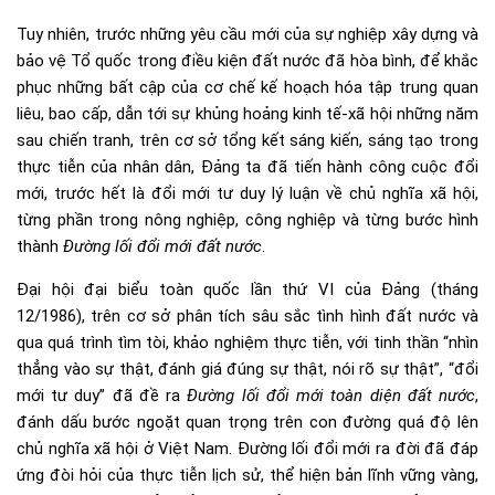
Tuy nhiên, trước những yêu cầu mới của sự nghiệp xây dựng và
bảo vệ Tổ quốc trong điều kiện đất nước đã hòa bình, để khắc
phục những bất cập của cơ chế kế hoạch hóa tập trung quan
liêu, bao cấp, dẫn tới sự khủng hoảng kinh tế-xã hội những năm
sau chiến tranh, trên cơ sở tổng kết sáng kiến, sáng tạo trong
thực tiễn của nhân dân, Đảng ta đã tiến hành công cuộc đổi
mới, trước hết là đổi mới tư duy lý luận về chủ nghĩa xã hội,
từng phần trong nông nghiệp, công nghiệp và từng bước hình
thành
Đường lối đổi mới đất nước
.
Đại hội đại biểu toàn quốc lần thứ VI của Đảng (tháng
12/1986), trên cơ sở phân tích sâu sắc tình hình đất nước và
qua quá trình tìm tòi, khảo nghiệm thực tiễn, với tinh thần “nhìn
thẳng vào sự thật, đánh giá đúng sự thật, nói rõ sự thật”, “đổi
mới tư duy” đã đề ra
Đường lối đổi mới toàn diện đất nước
,
đánh dấu bước ngoặt quan trọng trên con đường quá độ lên
chủ nghĩa xã hội ở Việt Nam. Đường lối đổi mới ra đời đã đáp
ứng đòi hỏi của thực tiễn lịch sử, thể hiện bản lĩnh vững vàng,