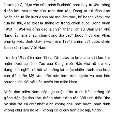
“trường kỳ”, “dựa vào sức mình là chính”, phát huy truyền thống
đoàn kết, yêu nước của toàn dân tộc, Đảng ta đã lãnh đạo
Nhân dân ta lần lượt đánh bại mọi âm mưu, kế hoạch xâm lược
của kẻ thù, đặc biệt là thắng lợi trong chiến cuộc Đông Xuân
1953 – 1954 với đỉnh cao là chiến thắng lịch sử Điện Biên Phủ
“lừng lẫy năm châu, chấn động địa cầu”, buộc thực dân Pháp
phải ký Hiệp định Giơ-ne-vơ (năm 1954), chấm dứt cuộc chiến
tranh xâm lược Việt Nam.
Từ năm 1955 đến năm 1975, đất nước ta lại bị chia cắt làm hai
miền. Dưới sự lãnh đạo của Đảng, miền Bắc vừa nỗ lực xây
dựng chủ nghĩa xã hội và chống lại cuộc chiến tranh phá hoại
của đế quốc Mỹ, vừa dốc sức làm tròn nghĩa vụ của hậu
phương lớn đối với tiền tuyến lớn miền Nam.
Nhân dân miền Nam tiếp tục cuộc đấu tranh kiên cường để
giành độc lập dân tộc, thống nhất đất nước. Với tinh thần “thà
hy sinh tất cả chứ nhất định không chịu mất nước, nhất định
không chịu làm nô lệ”, “không có gì quý hơn độc lập, tự do”.