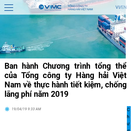
VI/
EN
Ban hành Chương trình tổng thể
của Tổng công ty Hàng hải Việt
Nam về thực hành tiết kiệm, chống
lãng phí năm 2019
19/04/19 9:33 AM
C
h
ư
ơ