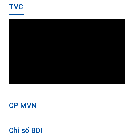
TVC
CP MVN
Chỉ số BDI