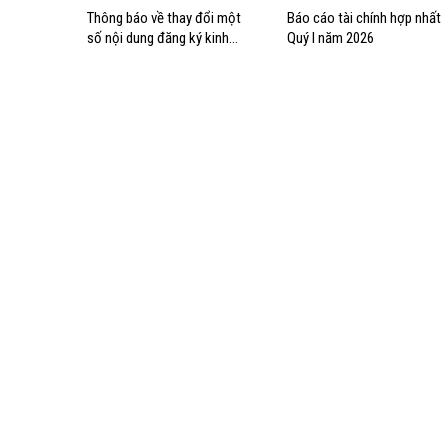
Thông báo về thay đổi một
Báo cáo tài chính hợp nhất
số nội dung đăng ký kinh
Quý I năm 2026
doanh của Tổng công ty Hàng
hải Việt Nam – CTCP