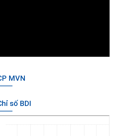
CP MVN
Chỉ số BDI