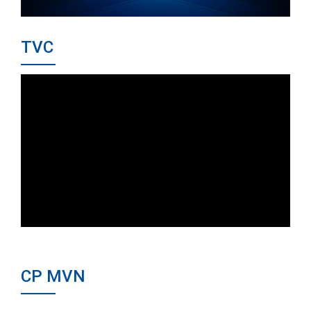
TVC
CP MVN