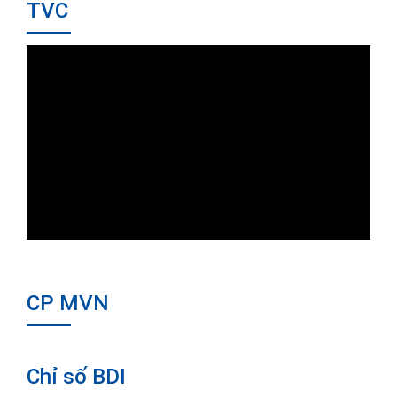
TVC
CP MVN
Chỉ số BDI