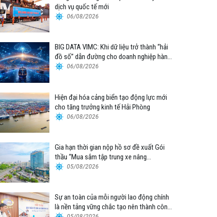
dịch vụ quốc tế mới
06/08/2026
BIG DATA VIMC: Khi dữ liệu trở thành “hải
đồ số” dẫn đường cho doanh nghiệp hàng
hải
06/08/2026
Hiện đại hóa cảng biển tạo động lực mới
cho tăng trưởng kinh tế Hải Phòng
06/08/2026
Gia hạn thời gian nộp hồ sơ đề xuất Gói
thầu “Mua sắm tập trung xe nâng
container thuộc Tổng công ty Hàng hải
05/08/2026
Việt Nam – CTCP”
Sự an toàn của mỗi người lao động chính
là nền tảng vững chắc tạo nên thành công
của Cảng Đà Nẵng
05/08/2026