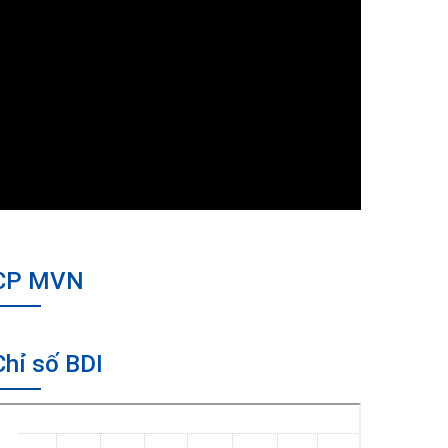
CP MVN
Chỉ số BDI