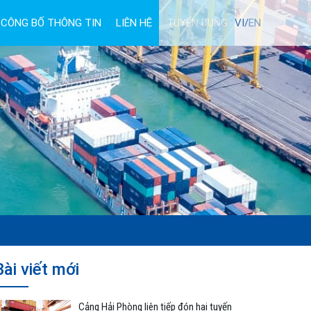
CÔNG BỐ THÔNG TIN
LIÊN HỆ
TUYỂN DỤNG
VI/
EN
Bài viết mới
Cảng Hải Phòng liên tiếp đón hai tuyến