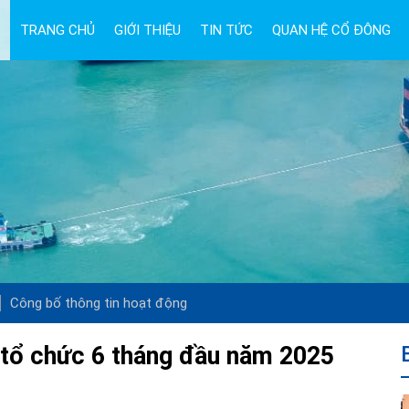
TRANG CHỦ
GIỚI THIỆU
TIN TỨC
QUAN HỆ CỔ ĐÔNG
Công bố thông tin hoạt động
 tổ chức 6 tháng đầu năm 2025