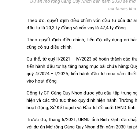
Dự án mở rộng Cảng Quy Nhơn đến năm 2030 sẽ mở rộ
container, khu
Theo đó, quyết định điều chỉnh vốn đầu tư của dự án
đầu tư là 20,3 tỷ đồng và vốn vay là 47,4 tỷ đồng.
Theo quyết định điều chỉnh, tiến độ xây dựng cơ bả
cũng có sự điều chỉnh.
Cụ thể, từ quý II/2021 – IV/2023 sẽ hoàn thành các t
tiến hành đầu tư hạ tầng hạng mục bãi chứa hàng; Quý
quý 4/2024 – I/2025, tiến hành đầu tư mua sắm thiết
vào hoạt động.
Công ty CP Cảng Quy Nhơn được yêu cầu tập trung nguồ
hiện và các thủ tục theo quy định hiện hành. Trường 
hoạt động, Sở Kế hoạch và Đầu tư đề xuất UBND tỉnh 
Trước đó, tháng 6/2021, UBND tỉnh Bình Định đã chấ
với dự án Mở rộng Cảng Quy Nhơn đến năm 2030 tại ph