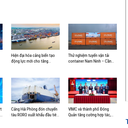
Hiện đại hóa cảng biển tạo
Thử nghiệm tuyến vận tải
động lực mới cho tăng
container Nam Ninh – Cần
trưởng kinh tế Hải Phòng
Thơ, mở thêm hướng kết nối
logistics cho ĐBSCL
t
Cảng Hải Phòng đón chuyến
VIMC và thành phố Đông
nh
tàu RORO xuất khẩu đầu tiên
Quản tăng cường hợp tác,
của Hyundai Glovis
mở rộng kết nối logistics và
thương mại Việt Nam – Trung