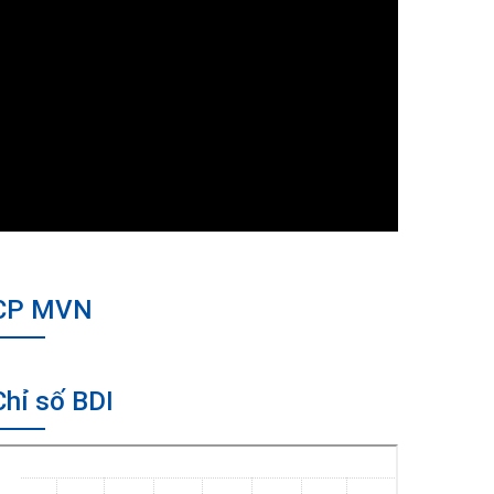
CP MVN
Chỉ số BDI