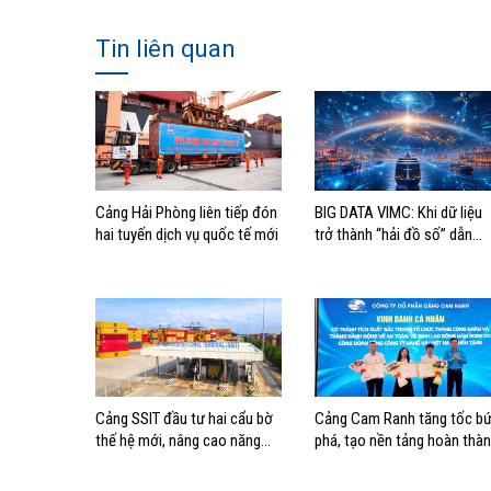
Tin liên quan
Cảng Hải Phòng liên tiếp đón
BIG DATA VIMC: Khi dữ liệu
hai tuyến dịch vụ quốc tế mới
trở thành “hải đồ số” dẫn
đường cho doanh nghiệp
hàng hải
Cảng SSIT đầu tư hai cẩu bờ
Cảng Cam Ranh tăng tốc bứ
thế hệ mới, nâng cao năng
phá, tạo nền tảng hoàn thà
lực khai thác cảng
mục tiêu tăng trưởng năm
2026