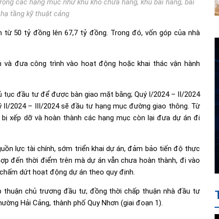
ng các hạng mục như khu kho chứa hàng, khu bãi hàng, bãi
 hạ tầng kỹ thuật cảng
 từ 50 tỷ đồng lên 67,7 tỷ đồng. Trong đó, vốn góp của nhà
n và đưa công trình vào hoạt động hoặc khai thác vận hành
hủ tục đầu tư để được bàn giao mặt bằng; Quý I/2024 – II/2024
 II/2024 – III/2024 sẽ đầu tư hạng mục đường giao thông. Từ
 bị xếp dỡ và hoàn thành các hạng mục còn lại đưa dự án đi
n lực tài chính, sớm triển khai dự án, đảm bảo tiến độ thực
hợp đến thời điểm trên mà dự án vẫn chưa hoàn thành, đi vào
chấm dứt hoạt động dự án theo quy định.
p thuận chủ trương đầu tư, đồng thời chấp thuận nhà đầu tư
ường Hải Cảng, thành phố Quy Nhơn (giai đoạn 1).