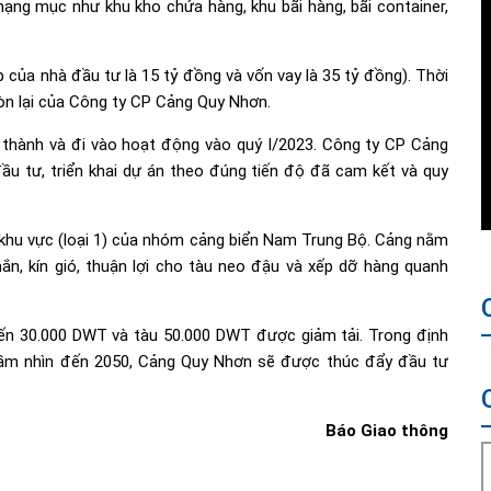
ng mục như khu kho chứa hàng, khu bãi hàng, bãi container,
 của nhà đầu tư là 15 tỷ đồng và vốn vay là 35 tỷ đồng). Thời
òn lại của Công ty CP Cảng Quy Nhơn.
 thành và đi vào hoạt động vào quý I/2023. Công ty CP Cảng
u tư, triển khai dự án theo đúng tiến độ đã cam kết và quy
 khu vực (loại 1) của nhóm cảng biển Nam Trung Bộ. Cảng nằm
n, kín gió, thuận lợi cho tàu neo đậu và xếp dỡ hàng quanh
ến 30.000 DWT và tàu 50.000 DWT được giảm tải. Trong định
 tầm nhìn đến 2050, Cảng Quy Nhơn sẽ được thúc đẩy đầu tư
Báo Giao thông