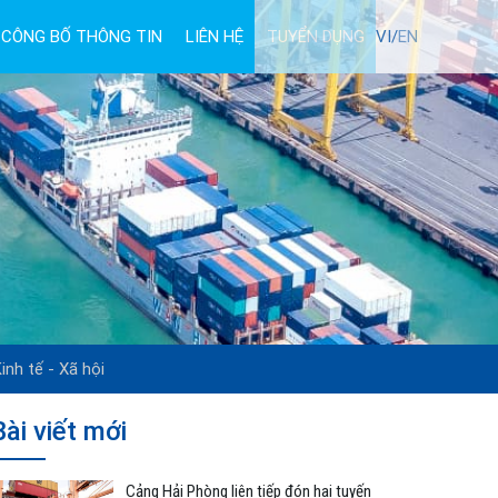
CÔNG BỐ THÔNG TIN
LIÊN HỆ
TUYỂN DỤNG
VI/
EN
inh tế - Xã hội
Bài viết mới
Cảng Hải Phòng liên tiếp đón hai tuyến