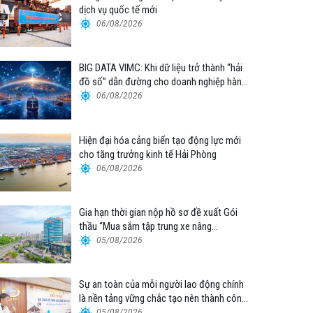
dịch vụ quốc tế mới
06/08/2026
BIG DATA VIMC: Khi dữ liệu trở thành “hải
đồ số” dẫn đường cho doanh nghiệp hàng
hải
06/08/2026
Hiện đại hóa cảng biển tạo động lực mới
cho tăng trưởng kinh tế Hải Phòng
06/08/2026
Gia hạn thời gian nộp hồ sơ đề xuất Gói
thầu “Mua sắm tập trung xe nâng
container thuộc Tổng công ty Hàng hải
05/08/2026
Việt Nam – CTCP”
Sự an toàn của mỗi người lao động chính
là nền tảng vững chắc tạo nên thành công
của Cảng Đà Nẵng
05/08/2026