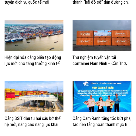
tuyến dịch vụ quốc tế mới
thành “hải đồ số” dẫn đường cho
doanh nghiệp hàng hải
Hiện đại hóa cảng biển tạo động
Thử nghiệm tuyến vận tải
lực mới cho tăng trưởng kinh tế
container Nam Ninh – Cần Thơ,
Hải Phòng
mở thêm hướng kết nối logistics
cho ĐBSCL
Cảng SSIT đầu tư hai cẩu bờ thế
Cảng Cam Ranh tăng tốc bứt phá,
hệ mới, nâng cao năng lực khai
tạo nền tảng hoàn thành mục tiêu
thác cảng
tăng trưởng năm 2026