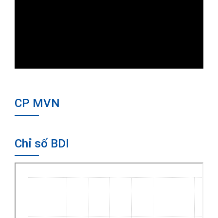
CP MVN
Chỉ số BDI