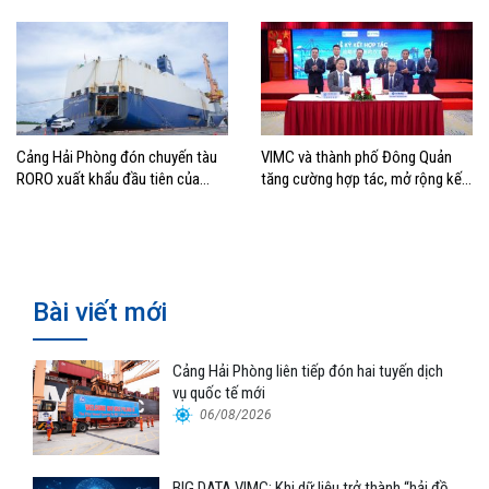
Cảng Hải Phòng đón chuyến tàu
VIMC và thành phố Đông Quản
RORO xuất khẩu đầu tiên của
tăng cường hợp tác, mở rộng kết
Hyundai Glovis
nối logistics và thương mại Việt
Nam – Trung Quốc
Bài viết mới
Cảng Hải Phòng liên tiếp đón hai tuyến dịch
vụ quốc tế mới
06/08/2026
BIG DATA VIMC: Khi dữ liệu trở thành “hải đồ