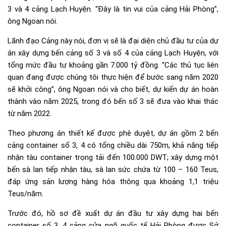
3 và 4 cảng Lạch Huyện. “Đây là tin vui của cảng Hải Phòng”,
ông Ngoan nói.
Lãnh đạo Cảng này nói, đơn vị sẽ là đại diện chủ đầu tư của dự
án xây dựng bến cảng số 3 và số 4 của cảng Lạch Huyện, với
tổng mức đầu tư khoảng gần 7.000 tỷ đồng. “Các thủ tục liên
quan đang được chúng tôi thực hiện để bước sang năm 2020
sẽ khởi công”, ông Ngoan nói và cho biết, dự kiến dự án hoàn
thành vào năm 2025, trong đó bến số 3 sẽ đưa vào khai thác
từ năm 2022.
Theo phương án thiết kế được phê duyệt, dự án gồm 2 bến
cảng container số 3, 4 có tổng chiều dài 750m, khả năng tiếp
nhận tàu container trọng tải đến 100.000 DWT; xây dựng một
bến sà lan tiếp nhận tàu, sà lan sức chứa từ 100 – 160 Teus,
đáp ứng sản lượng hàng hóa thông qua khoảng 1,1 triệu
Teus/năm.
Trước đó, hồ sơ đề xuất dự án đầu tư xây dựng hai bến
container số 3, 4 cảng cửa ngõ quốc tế Hải Phòng được Sở