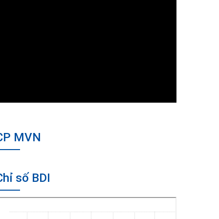
CP MVN
Chỉ số BDI