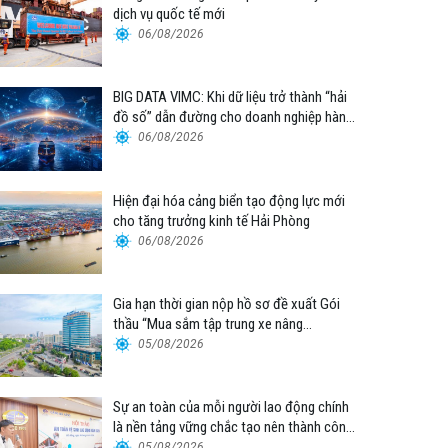
dịch vụ quốc tế mới
06/08/2026
BIG DATA VIMC: Khi dữ liệu trở thành “hải
đồ số” dẫn đường cho doanh nghiệp hàng
hải
06/08/2026
Hiện đại hóa cảng biển tạo động lực mới
cho tăng trưởng kinh tế Hải Phòng
06/08/2026
Gia hạn thời gian nộp hồ sơ đề xuất Gói
thầu “Mua sắm tập trung xe nâng
container thuộc Tổng công ty Hàng hải
05/08/2026
Việt Nam – CTCP”
Sự an toàn của mỗi người lao động chính
là nền tảng vững chắc tạo nên thành công
của Cảng Đà Nẵng
05/08/2026