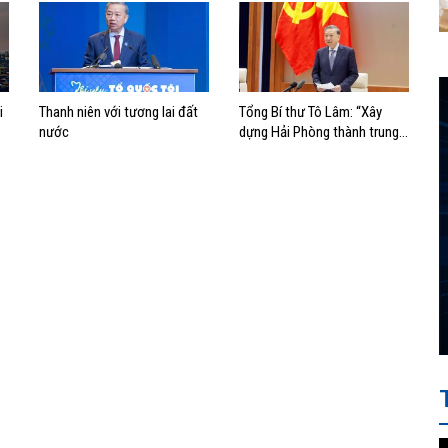
i
Thanh niên với tương lai đất
Tổng Bí thư Tô Lâm: “Xây
nước
dựng Hải Phòng thành trung
tâm công nghiệp, cảng biển
hiện đại”