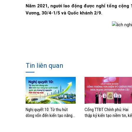
Năm 2021, người lao động được nghỉ tổng cộng 19
Vương, 30/4-1/5 và Quốc khánh 2/9.
Tin liên quan
Nghị quyết 10: Từ thu hút
Cổng TTĐT Chính phủ: Hai
dòng vốn đến kiến tạo năng
thập kỷ kiến tạo niềm tin, kế
lực cạnh tranh quốc gia trong
nối Chính phủ với người dân
kỷ nguyên FDI thế hệ mới