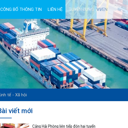
CÔNG BỐ THÔNG TIN
LIÊN HỆ
TUYỂN DỤNG
VI/
EN
inh tế - Xã hội
Bài viết mới
Cảng Hải Phòng liên tiếp đón hai tuyến