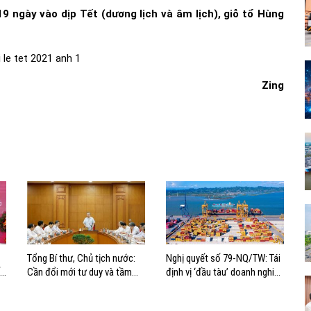
 ngày vào dịp Tết (dương lịch và âm lịch), giỗ tổ Hùng
Zing
Tổng Bí thư, Chủ tịch nước:
Nghị quyết số 79-NQ/TW: Tái
t
Cần đổi mới tư duy và tầm
định vị ‘đầu tàu’ doanh nghiệp
nhìn phát triển biển
nhà nước