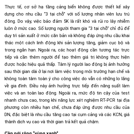
Thực tế, cơ sở hạ tầng cảng biển không được thiết kế xây
dựng cho nhu cầu “3 tại chỗ” với số lượng nhân viên lưu trú
đông. Do vậy, việc bảo đảm 5K là rất khó và rủi ro lây nhiễm
luôn ở mức cao. Số lượng người tham gia “3 tại chỗ” chỉ đủ để
duy trì sản xuất ở mức căn bản và không đáp ứng nhu cầu khai
thác một cách linh động khi sản lượng tăng, giảm cục bộ và
trong ngắn hạn. Ngoài ra, các hoạt động cần tương tác trực
tiếp và cần thêm người để tạo thêm giá trị không thực hiện
được hoặc hiệu quả thấp. Tâm lý người lao động bị ảnh hưởng
sau thời gian dài ở lại nơi làm việc trong môi trường hạn chế và
không toàn tâm toàn ý cho công việc do vẫn có những lo lắng
về gia đình. Điều này ảnh hưởng trực tiếp đến năng suất làm
việc và an toàn lao động. Ngoài ra, mức độ tin cậy của test
nhanh chưa cao, trong khi năng lực xét nghiệm RT-PCR tại địa
phương còn nhiều hạn chế, chưa đáp ứng được nhu cầu của
DN, đặc biệt là nhu cầu tăng cao tại cụm cảng và các KCN, giá
thành dịch vụ cao và thời gian trả kết quả chậm.
Cần nới rộng “vùng xanh”