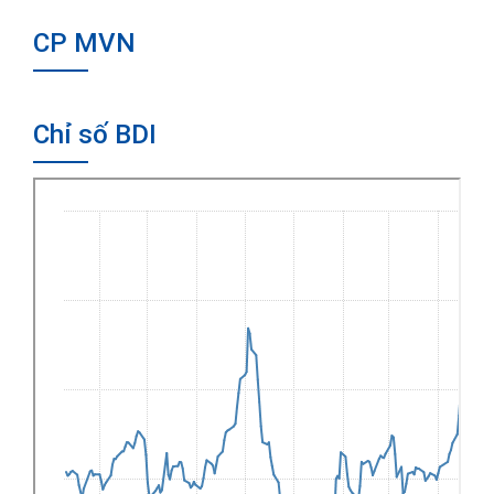
CP MVN
Chỉ số BDI