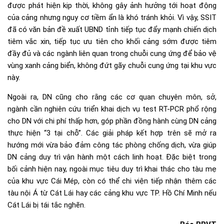
được phát hiện kịp thời, không gây ảnh hưởng tới hoạt động
của cảng nhưng nguy cơ tiềm ẩn là khó tránh khỏi. Vì vậy, SSIT
đã có văn bản đề xuất UBND tỉnh tiếp tục đẩy mạnh chiến dịch
tiêm vắc xin, tiếp tục ưu tiên cho khối cảng sớm được tiêm
đầy đủ và các ngành liên quan trong chuỗi cung ứng để bảo vệ
vùng xanh cảng biển, không đứt gãy chuỗi cung ứng tại khu vực
này.
Ngoài ra, DN cũng cho rằng các cơ quan chuyên môn, sở,
ngành cần nghiên cứu triển khai dịch vụ test RT-PCR phổ rộng
cho DN với chi phí thấp hơn, góp phần đồng hành cùng DN cảng
thực hiện “3 tại chỗ”. Các giải pháp kết hợp trên sẽ mở ra
hướng mới vừa bảo đảm công tác phòng chống dịch, vừa giúp
DN cảng duy trì vận hành một cách linh hoạt. Đặc biệt trong
bối cảnh hiện nay, ngoài mục tiêu duy trì khai thác cho tàu mẹ
của khu vực Cái Mép, còn có thể chi viện tiếp nhận thêm các
tàu nội Á từ Cát Lái hay các cảng khu vực TP. Hồ Chí Minh nếu
Cát Lái bị tái tắc nghẽn.