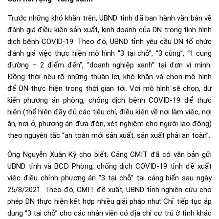
Trước những khó khăn trên, UBND tỉnh đã ban hành văn bản về
đánh giá điều kiện sản xuất, kinh doanh của DN trong tình hình
dịch bệnh COVID-19. Theo đó, UBND tỉnh yêu cầu DN tổ chức
đánh giá việc thực hiện mô hình “3 tại chỗ”, “3 cùng”, “1 cung
đường – 2 điểm đến”, “doanh nghiệp xanh” tại đơn vị mình.
Đồng thời nêu rõ những thuận lợi, khó khăn và chọn mô hình
để DN thực hiện trong thời gian tới. Với mô hình sẽ chọn, dự
kiến phương án phòng, chống dịch bệnh COVID-19 để thực
hiện (thể hiện đầy đủ các tiêu chí, điều kiện về nơi làm việc, nơi
ăn, nơi ở, phương án đưa đón, xét nghiệm cho người lao động)
theo nguyên tắc “an toàn mới sản xuất, sản xuất phải an toàn”.
Ông Nguyễn Xuân Kỳ cho biết, Cảng CMIT đã có văn bản gửi
UBND tỉnh và BCĐ Phòng, chống dịch COVID-19 tỉnh đề xuất
việc điều chỉnh phương án “3 tại chỗ” tại cảng biển sau ngày
25/8/2021. Theo đó, CMIT đề xuất, UBND tỉnh nghiên cứu cho
phép DN thực hiện kết hợp nhiều giải pháp như: Chỉ tiếp tục áp
dụng “3 tại chỗ” cho các nhân viên có địa chỉ cư trú ở tỉnh khác