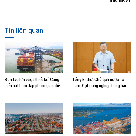
Báo BRVT
Tin liên quan
Đón tàu lớn vượt thiết kế: Cảng
Tổng Bí thư, Chủ tịch nước Tô
biển bắt buộc lập phương án điều
Lâm: Đặt công nghiệp hàng hải
động, đánh giá rủi ro
đúng vị trí trong chiến lược xây
dựng Việt Nam trở thành quốc gia
biển mạnh