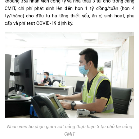
khoảng 350 nhân viên công ty và nhà thầu 3 tại chỗ trong cảng
CMIT, chi phí phát sinh lên đến hơn 1 tỷ đồng/tuần (hơn 4
tỷ/tháng) cho đầu tư hạ tầng thiết yếu, ăn ở, sinh hoạt, phụ
cấp và phí test COVID-19 định kỳ.
Nhân viên bộ phận giám sát cảng thực hiện 3 tại chỗ tại cảng
CMIT